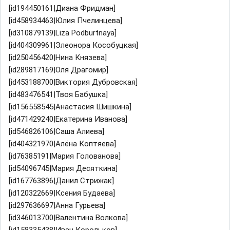
[id194450161|Диана Фридман]
[id458934463|Юлия Пчелинцева]
[id310879139|Liza Podburtnaya]
[id404309961|Элеонора Кособуцкая]
[id250456420|Нина Князева]
[id289817169|Оля Драгомир]
[id453188700|Виктория Дубровская]
[id483476541|Твоя Бабушка]
[id156558545|Анастасия Шишкина]
[id471429240|Екатерина Иванова]
[id546826106|Саша Алиева]
[id404321970|Алёна Коптяева]
[id76385191|Мария Голованова]
[id54096745|Мария Десяткина]
[id167763896|Данил Стрижак]
[id120322669|Ксения Будаева]
[id297636697|Анна Гурьева]
[id346013700|Валентина Волкова]