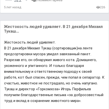
522
0 комментариев
5 лет назад
226
Жестокость людей удивляет. В 21 декабря Михаил
Тукаш...
Жестокость людей удивляет.
В 21 декабря Михаил Тукаш (сортировщик)на ленте
предсортировки мусора увидел завязанный пакет.
Разрезав его, он обнаружил живого кота. Домашнего,
ухоженного и упитанного. И только благодаря
внимательному и ответственному подходу к своей
работе, кот был спасен, прежде, чем попал в сепаратор. К
счастью, животное не пострадало, но очень напугано.
Тукаш и директор «Горкомхоза» Игорь Перфильев
получили благодарственные письма «за добросовестный
труд и вклад в сохранение животного мира».