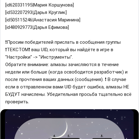
[id620331195|Мария Коршунова]
[id532207293|Дарья Круглик]
[id505115246|Анастасия Маринина]
[id480929773|Дарья Ефимова]
❗Просим победителей прислать в сообщения группы
❗ТЕКСТОМ❗ ваш UID, который вы найдёте в игре в
"Настройки" -> "Инструменты".
Обратите внимание: алмазы зачисляются в течение
недели или больше (когда освободится разработчик) и
после прочтения ваших данных (сообщения). ❗ В случае
если в отправленном вами UID будет ошибка, алмазы НЕ
БУДУТ начислены. Убедительная просьба тщательно всё
проверить.