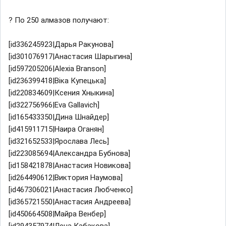
? По 250 алмазов получают:
[id336245923|Дарья Ракунова]
[id301076917|Анастасия Шарыгина]
[id597205206|Alexia Branson]
[id236399418|Віка Купецька]
[id220834609|Ксения Хныкина]
[id322756966|Eva Gallavich]
[id165433350|Дина Шнайдер]
[id415911715|Наира Оганян]
[id321652533|Ярослава Лесь]
[id223085694|Александра Бубнова]
[id158421878|Анастасия Новикова]
[id264490612|Виктория Наумова]
[id467306021|Анастасия Любченко]
[id365721550|Анастасия Андреева]
[id450664508|Майра Венбер]