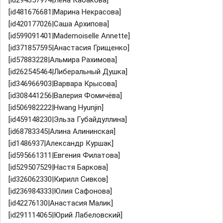
[id294357974|Лена Кабакова]
[id481676681|Марина Некрасова]
[id420177026|Саша Архипова]
[id599091401|Mademoiselle Annette]
[id371857595|Анастасия Грищенко]
[id57883228|Альмира Рахимова]
[id262545464|Либеральный Душка]
[id346966903|Варвара Крысова]
[id308441256|Валерия Фомичёва]
[id506982222|Hwang Hyunjin]
[id459148230|Эльза Губайдуллина]
[id68783345|Алина Алининская]
[id1486937|Александр Куршак]
[id595661311|Евгения Филатова]
[id529507529|Настя Баркова]
[id326062330|Кирилл Сивков]
[id236984333|Юлия Сафонова]
[id42276130|Анастасия Малик]
[id291114065|Юрий Лабеловский]