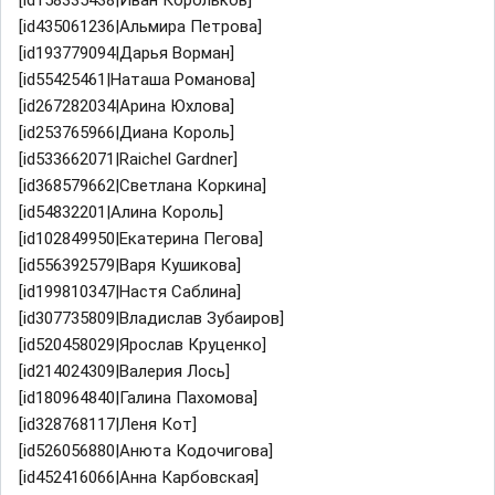
[id158335438|Иван Корольков]
[id435061236|Альмира Петрова]
[id193779094|Дарья Ворман]
[id55425461|Наташа Романова]
[id267282034|Арина Юхлова]
[id253765966|Диана Король]
[id533662071|Raichel Gardner]
[id368579662|Светлана Коркина]
[id54832201|Алина Король]
[id102849950|Екатерина Пегова]
[id556392579|Варя Кушикова]
[id199810347|Настя Саблина]
[id307735809|Владислав Зубаиров]
[id520458029|Ярослав Круценко]
[id214024309|Валерия Лось]
[id180964840|Галина Пахомова]
[id328768117|Леня Кот]
[id526056880|Анюта Кодочигова]
[id452416066|Анна Карбовская]