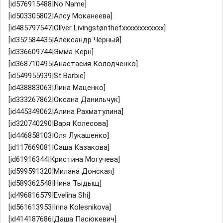
[id576915488|No Name]
[id503305802|Алсу Моканеева]
[id485797547|Olíver Livingstønthefxxxxxxxxxxxx]
[id352584435|Александр Чёрный]
[id336609744|Эмма Керн]
[id368710495|Анастасия Колодченко]
[id549955939|St Barbie]
[id438883063|Лина Маценко]
[id333267862|Оксана Данильчук]
[id445349062|Алина Рахматулина]
[id320740290|Варя Колесова]
[id446858103|Оля Лукашенко]
[id117669081|Саша Казакова]
[id61916344|Кристина Могучева]
[id599591320|Милана Донская]
[id589362548|Нина Тыдыщ]
[id496816579|Evelina Shi]
[id561613953|Irina Kolesnikova]
[id414187686|Даша Пасюкевич]