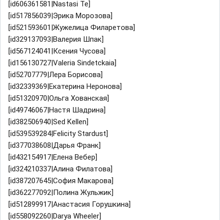
[id606361581|Nastasi Te]
[id517856039|Эрика Морозова]
[id521593601|Жужелица Филаретова]
[id329137093|Валерия Шпак]
[id567124041|Ксения Чусова]
[id156130727|Valeria Sindetckaia]
[id52707779|Лера Борисова]
[id32339369|Екатерина Неронова]
[id51320970|Ольга Хованская]
[id49746067|Настя Шадрина]
[id382506940|Sed Kellen]
[id539539284|Felicity Stardust]
[id377038608|Дарья Франк]
[id432154917|Елена Вебер]
[id324210337|Алина Филатова]
[id387207645|София Макарова]
[id362277092|Полина Жульжик]
[id512899917|Анастасия Горушкина]
[id558092260|Darya Wheeler]