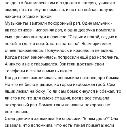
когда-то был маленьким и отдыхал в лагерях, учился в
школе, но это ему не помогло, и вот он сейчас получил
наконец отдых и покой.
Музыканты заиграли похоронный рэп. Один мальчик -
автор стихов - исполнял рэп, а одна девочка помогала
ему, красиво выводя в припеве: "Отдых и покой, отдых и
покой, отдых и покой, на-на на-на на". Всем зрителям
очень понравилось. Получилось и красиво, и печально.
Когда песня закончилась, попросили ещё раз исполнить.
А никто и не отказывался. Зрители достали свои
телефоны и стали снимать видео.
Когда песня закончилась, вспомнили наконец про бомжа.
Но его не было в ящике, который изображал гроб. Сам
ящик лежал на боку. То ли сам бомж очнулся и сбежал, то
ли его кто-то для смеха стащил, когда все слушали
похоронный рэп. Бомжа так и не нашли, похороны не
состоялись.
Одна девочка заплакала. Её спросили: "В чём дело?" Она
сказала, что вспомнила, что есть такая примета: если