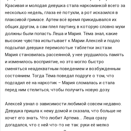
Красивая и молодая девушка стала наркоманкой всего за
несколько недель, глаза её потухли, а рот исказился в
плаксивой гримасе. Артем всё время прикидывался их
общих другом, а сам плел паутину, в которую словно мухи
должны были попасть Леша и Мария. Тёма знал, какие
высокие чувства испытывает к Марии Алексей и подло
подсыпал девушке перемолотые таблетки экстази.
Мария становилась рассеянной, у нее ухудшилось память
и изменилось восприятие, но это могло быстро
сменяться неадекватным поведением и возбужденным
состоянием. Тогда Тёма поведал подруге о том, что
подсадил её на наркотик – Мария сломалась и стала
перед ним стелиться, чтобы получить новую дозу.
Алексей узнал о зависимости любимой совсем недавно.
Девушка пришла к нему домой и сказала, что больше не
хочет его знать. Что любит Артема…. Леша сразу
догадался, что с ней что-то не так: руки её мелко