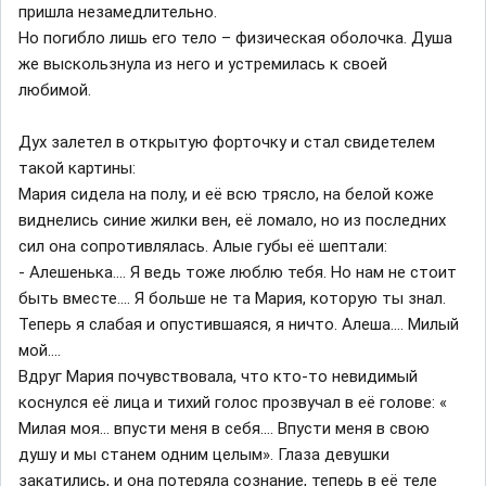
пришла незамедлительно.
Но погибло лишь его тело – физическая оболочка. Душа
же выскользнула из него и устремилась к своей
любимой.
Дух залетел в открытую форточку и стал свидетелем
такой картины:
Мария сидела на полу, и её всю трясло, на белой коже
виднелись синие жилки вен, её ломало, но из последних
сил она сопротивлялась. Алые губы её шептали:
- Алешенька…. Я ведь тоже люблю тебя. Но нам не стоит
быть вместе…. Я больше не та Мария, которую ты знал.
Теперь я слабая и опустившаяся, я ничто. Алеша…. Милый
мой….
Вдруг Мария почувствовала, что кто-то невидимый
коснулся её лица и тихий голос прозвучал в её голове: «
Милая моя… впусти меня в себя…. Впусти меня в свою
душу и мы станем одним целым». Глаза девушки
закатились, и она потеряла сознание, теперь в её теле