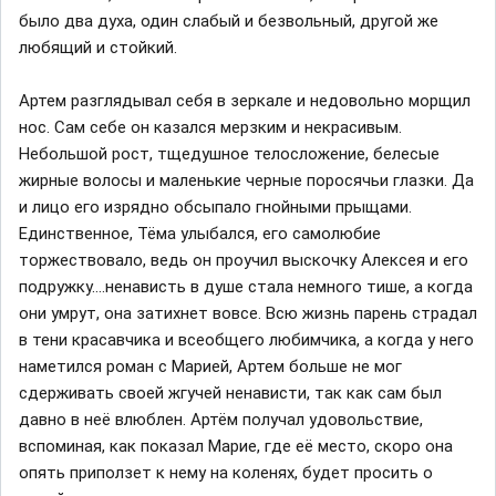
было два духа, один слабый и безвольный, другой же
любящий и стойкий.
Артем разглядывал себя в зеркале и недовольно морщил
нос. Сам себе он казался мерзким и некрасивым.
Небольшой рост, тщедушное телосложение, белесые
жирные волосы и маленькие черные поросячьи глазки. Да
и лицо его изрядно обсыпало гнойными прыщами.
Единственное, Тёма улыбался, его самолюбие
торжествовало, ведь он проучил выскочку Алексея и его
подружку….ненависть в душе стала немного тише, а когда
они умрут, она затихнет вовсе. Всю жизнь парень страдал
в тени красавчика и всеобщего любимчика, а когда у него
наметился роман с Марией, Артем больше не мог
сдерживать своей жгучей ненависти, так как сам был
давно в неё влюблен. Артём получал удовольствие,
вспоминая, как показал Марие, где её место, скоро она
опять приползет к нему на коленях, будет просить о