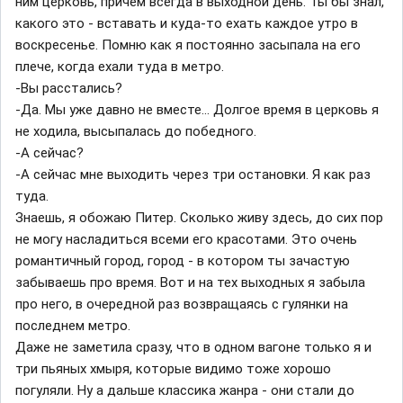
ним церковь, причем всегда в выходной день. Ты бы знал,
какого это - вставать и куда-то ехать каждое утро в
воскресенье. Помню как я постоянно засыпала на его
плече, когда ехали туда в метро.
-Вы расстались?
-Да. Мы уже давно не вместе... Долгое время в церковь я
не ходила, высыпалась до победного.
-А сейчас?
-А сейчас мне выходить через три остановки. Я как раз
туда.
Знаешь, я обожаю Питер. Сколько живу здесь, до сих пор
не могу насладиться всеми его красотами. Это очень
романтичный город, город - в котором ты зачастую
забываешь про время. Вот и на тех выходных я забыла
про него, в очередной раз возвращаясь с гулянки на
последнем метро.
Даже не заметила сразу, что в одном вагоне только я и
три пьяных хмыря, которые видимо тоже хорошо
погуляли. Ну а дальше классика жанра - они стали до