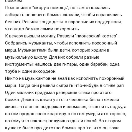
бомжем.
Позвонили в "скорую помощь", но там отказались
забирать вонючего бомжа, сказали, чтобы справлялись
без них. Решили тогда дети, а взрослые их поддержали,
что надо бомжа самим похоронить.
К вечеру вырыли могилу. Развели "пионерский костёр".
Собрались музыканты, чтобы исполнить похоронный
марш. Музыкантами были дети, которые ходили в
музыкальную школу. Для них собрали разные
инструменты: нашлось две гитары, один барабан, одна
труба и один аккордеон.
Никто из музыкантов не знал как исполнять похоронный
марш. Тогда они решили сыграть что-нибудь в стиле рэп.
Один мальчик придумал рэперские стихи про этого
бомжа. Дескать какая у этого человека была тяжёлая
жизнь, что он не выдержал и сломался, стал пить водку, а
потом продал свою квартиру, а потом умер, и это хорошо,
потому что наконец получил отдых и покой. Во втором
куплете было про детство бомжа, про то, что он тоже