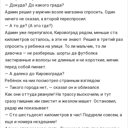
— Докуда? До какого града?
Админ решил у мужчин возле магазина спросить. Один
ничего не сказал, а второй переспросил:
— А то де? (А это где?)
Админ уже перепугался, Кировоград рядом, меньше ста
километров осталось, а эти не знают. Решил в третий раз
спросить у ребенка на улице. То ли мальчик, то ли
девочка — не разберешь: шорты да футболка
застиранные и волосы не длинные и не короткие, мячик
перед собой пинает.
— А далеко до Кировограда?
Ребёнок на них посмотрел странным взглядом:
— Такого города нет, — сказал он и облизался.
Как они оттуда рванули! На трассу выскочили, и тут
сразу гаишник им свистит и жезлом машет. Остановил,
радар им показывает:
— Сто шестьдесят километров в час! Подурели совсем, а
еще и номера нездешние!