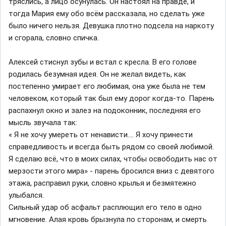
тряслись, а лицо осунулась. Он настоял на правде, и
тогда Мария ему обо всём рассказала, но сделать уже
было ничего нельзя. Девушка плотно подсела на наркоту
и сгорала, словно спичка.
Алексей стиснул зубы и встал с кресла. В его голове
родилась безумная идея. Он не желал видеть, как
постепенно умирает его любимая, она уже была не тем
человеком, который так был ему дорог когда-то. Парень
распахнул окно и залез на подоконник, последняя его
мысль звучала так:
« Я не хочу умереть от ненависти…. Я хочу принести
справедливость и всегда быть рядом со своей любимой.
Я сделаю всё, что в моих силах, чтобы освободить нас от
мерзости этого мира» - парень бросился вниз с девятого
этажа, расправил руки, словно крылья и безмятежно
улыбался.
Сильный удар об асфальт расплющил его тело в одно
мгновение. Алая кровь брызнула по сторонам, и смерть