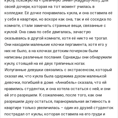
куклу, похожую на «Тряпичную Энни» (Raggedy-Ann), для
своей дочери, которая на тот момент училась в
колледже. Её дочке понравилась кукла, и она оставила её
у себя в квартире, но вскоре как она, так и её соседка по
комнате, стали замечать странные вещи, связанные с
куклой. Она сама по себе двигалась, зачастую
оказываясь в другой комнате, хотя её никто не трогал.
Они находили маленькие клочки пергамента, хотя его у
них не было, а на клочках детским почерком были
написаны различные послания. Однажды они обнаружили
куклу, стоящей на её двух тряпичных ногах.
Испуганные девушки связались с экстрасенсом, который
сказал им, что кукла была одержима духом маленькой
девочки, погибшей в доме. «Аннабель» сказала, что ей
нравились студентки, и она хотела остаться с ней, и они
ей это разрешили. К сожалению, после того, как они
разрешили духу остаться, паранормальная активность в
квартире только увеличилась – один из друзей студенток
пострадал от куклы, которая оставила на его груди и