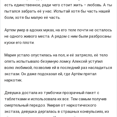
есть единственное, ради чего стоит жить – любовь. А ты
пытался забрать её у нас. Испытай хотя бы часть нашей
боли, хотя бы малую её часть.
Артем умер в адских муках, на его теле почти не осталось
не одного живого места. А рядом с ним были разбросаны
куски его плоти.
Мария устало опустилась на пол, и её затрясло, её тело
опять испытывало безумную ломку. Алексей уступил
волю любимой, позволив ей в последний раз насладиться
экстази. Он даже подсказал ей, где Артём прятал
наркотик.
Девушка достала из тумбочки прозрачный пакет с
таблетками и использовала их все. Тем самым получив
смертельный передоз. Умирая от наркотического
экстаза, девушка дергалась в страшных конвульсиях, из