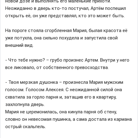
новой дозе и выполнять его маленькие прихоти.
Неожиданно в дверь кто-то постучал, Артём поспешил
открыть её, он уже представлял, кто это может быть.
На пороге стояла сгорбленная Мария, былая красота её
уже потухла, она сильно похудела и запустила свой
внешний вид.
- Что тебе нужно? – грубо произнес Артем. Внутри у него
все ликовало, от собственного превосходства.
- Твоя мерзкая душонка – произнесла Мария мужским
голосом. Голосом Алексея. С неожиданной силой она
схватила за горло парня и, затащив его в квартиру,
захлопнула дверь.
Мария не церемонилась, она кинула парня об стену,
словно он невесомая пушинка, а сама достала из кармана
острый скальпель.