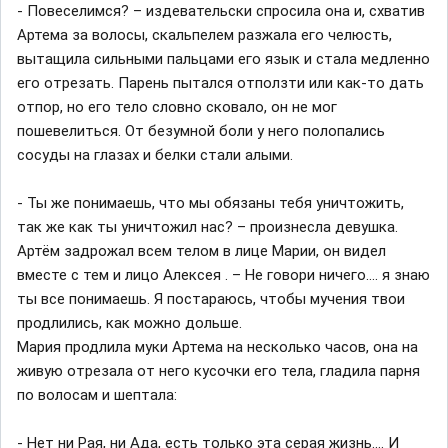
- Повеселимся? – издевательски спросила она и, схватив
Артема за волосы, скальпелем разжала его челюсть,
вытащила сильными пальцами его язык и стала медленно
его отрезать. Парень пытался отползти или как-то дать
отпор, но его тело словно сковало, он не мог
пошевелиться. От безумной боли у него полопались
сосуды на глазах и белки стали алыми.
- Ты же понимаешь, что мы обязаны тебя уничтожить,
так же как ты уничтожил нас? – произнесла девушка.
Артём задрожал всем телом в лице Марии, он видел
вместе с тем и лицо Алексея . – Не говори ничего…. я знаю
ты все понимаешь. Я постараюсь, чтобы мучения твои
продлились, как можно дольше.
Мария продлила муки Артема на несколько часов, она на
живую отрезала от него кусочки его тела, гладила парня
по волосам и шептала:
- Нет ни Рая, ни Ада, есть только эта серая жизнь…. И