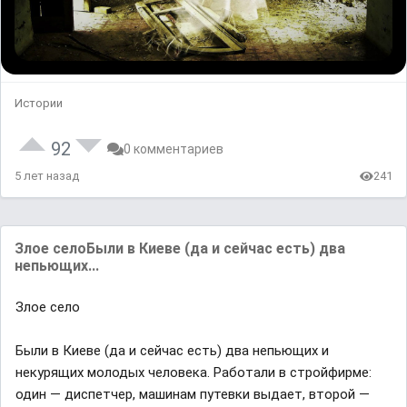
Истории
92
0 комментариев
5 лет назад
241
Злое селоБыли в Киеве (да и сейчас есть) два
непьющих...
Злое село
Были в Киеве (да и сейчас есть) два непьющих и
некурящих молодых человека. Работали в стройфирме:
один — диспетчер, машинам путевки выдает, второй —