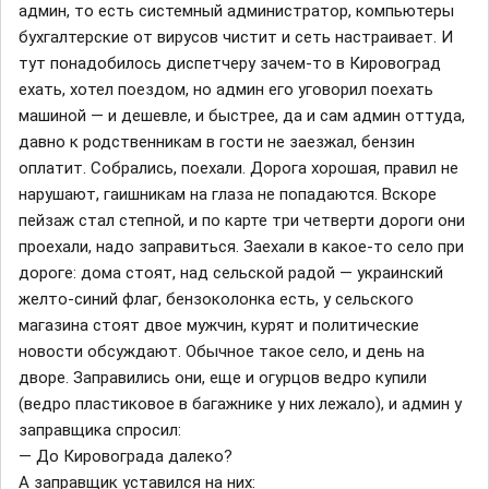
админ, то есть системный администратор, компьютеры
бухгалтерские от вирусов чистит и сеть настраивает. И
тут понадобилось диспетчеру зачем-то в Кировоград
ехать, хотел поездом, но админ его уговорил поехать
машиной — и дешевле, и быстрее, да и сам админ оттуда,
давно к родственникам в гости не заезжал, бензин
оплатит. Собрались, поехали. Дорога хорошая, правил не
нарушают, гаишникам на глаза не попадаются. Вскоре
пейзаж стал степной, и по карте три четверти дороги они
проехали, надо заправиться. Заехали в какое-то село при
дороге: дома стоят, над сельской радой — украинский
желто-синий флаг, бензоколонка есть, у сельского
магазина стоят двое мужчин, курят и политические
новости обсуждают. Обычное такое село, и день на
дворе. Заправились они, еще и огурцов ведро купили
(ведро пластиковое в багажнике у них лежало), и админ у
заправщика спросил:
— До Кировограда далеко?
А заправщик уставился на них: