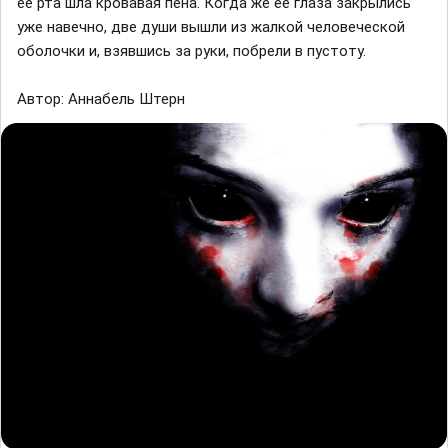
её рта шла кровавая пена. Когда же её глаза закрылись
уже навечно, две души вышли из жалкой человеческой
оболочки и, взявшись за руки, побрели в пустоту.
Автор: Аннабель Штерн