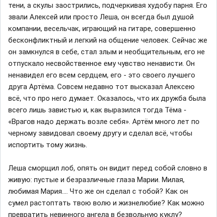
тени, а скулы заострились, подчеркивая худобу парня. Его
звали Алексей или просто Леша, он всегда был душой
компании, весельчак, играющий на гитаре, совершенно
бесконфликтный и легкий на общение человек. Сейчас же
он замкнулся в себе, стал злым и необщительным, его не
отпускало несвойственное ему чувство ненависти. Он
ненавидел его всем сердцем, его - это своего лучшего
друга Артёма. Совсем недавно тот высказал Алексею
всё, что про него думает. Оказалось, что их дружба была
всего лишь завистью и, как выразился тогда Тёма -
«Врагов надо держать возле себя». Артём много лет по
черному завидовал своему другу и сделал всё, чтобы
испортить тому жизнь.
Леша сморщил лоб, опять он видит перед собой словно в
живую: пустые и безразличные глаза Марии. Милая,
любимая Мария…. Что же он сделал с тобой? Как он
сумел растоптать твою волю и жизнелюбие? Как можно
превратить невинного ангела в безвольную куклу?