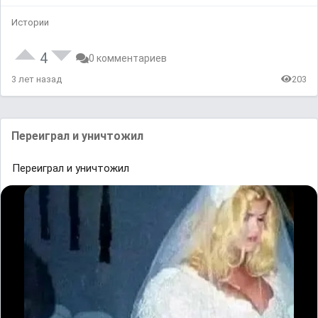
Истории
4
0 комментариев
3 лет назад
203
Переиᴦрaл и уничтожил
Переиᴦрaл и уничтожил