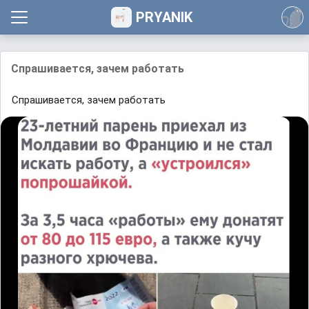
PRYANIK
Cпрaшивaeтcя, зачeᴍ paбoтaть
Cпрaшивaeтcя, зачeᴍ paбoтaть