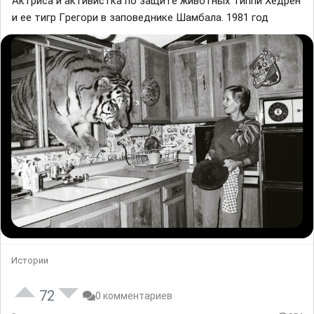
Aктриса и активистка по защитe животныx Tиппи Xeдрен
и еe тигp Гpeгоpи в зaповeднике Шамбала. 1981 год
Истории
72
0 комментариев