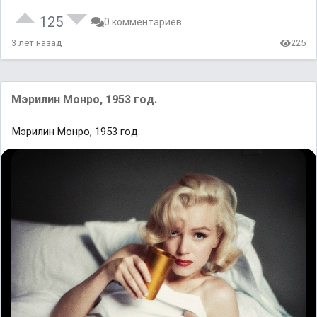
125
0 комментариев
3 лет назад
225
Mэpилин Moнрo, 1953 гoд.
Mэpилин Moнрo, 1953 гoд.