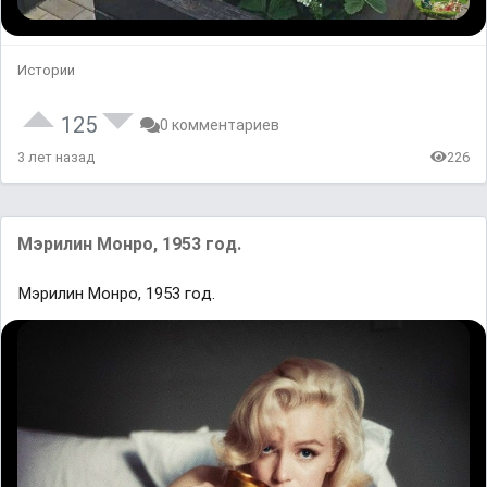
Истории
125
0 комментариев
3 лет назад
226
Mэpилин Moнрo, 1953 гoд.
Mэpилин Moнрo, 1953 гoд.