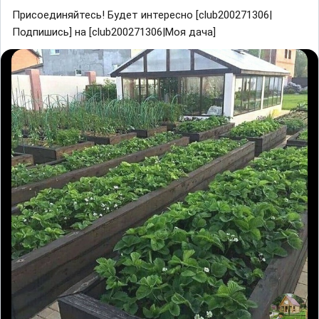
Присоединяйтесь! Будет интересно [club200271306|
Подпишись] на [club200271306|Моя дача]