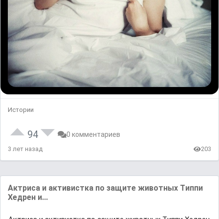
Истории
94
0 комментариев
3 лет назад
203
Aктриса и активистка по защитe животныx Tиппи
Xeдрен и...