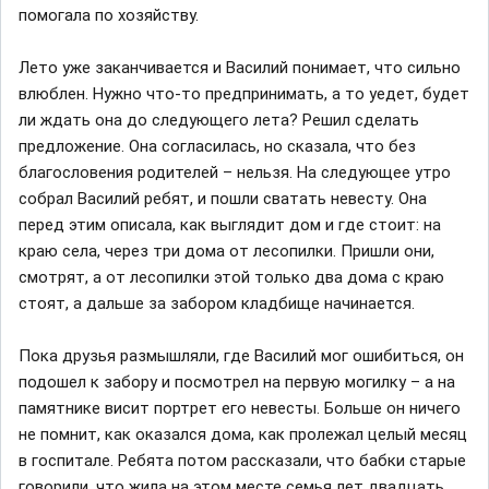
помогала по хозяйству.
Лето уже заканчивается и Василий понимает, что сильно
влюблен. Нужно что-то предпринимать, а то уедет, будет
ли ждать она до следующего лета? Решил сделать
предложение. Она согласилась, но сказала, что без
благословения родителей – нельзя. На следующее утро
собрал Василий ребят, и пошли сватать невесту. Она
перед этим описала, как выглядит дом и где стоит: на
краю села, через три дома от лесопилки. Пришли они,
смотрят, а от лесопилки этой только два дома с краю
стоят, а дальше за забором кладбище начинается.
Пока друзья размышляли, где Василий мог ошибиться, он
подошел к забору и посмотрел на первую могилку – а на
памятнике висит портрет его невесты. Больше он ничего
не помнит, как оказался дома, как пролежал целый месяц
в госпитале. Ребята потом рассказали, что бабки старые
говорили, что жила на этом месте семья лет двадцать