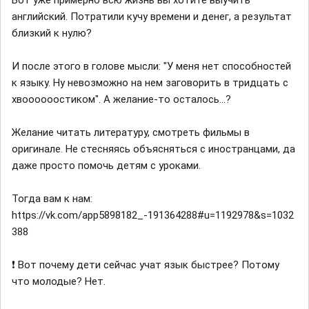
Вот уже примерно всю жизнь вы хотите выучить
английский. Потратили кучу времени и денег, а результат
близкий к нулю?
И после этого в голове мысли: "У меня нет способностей
к языку. Ну невозможно на нем заговорить в тридцать с
хвоооооостиком". А желание-то осталось...?
Желание читать литературу, смотреть фильмы в
оригинале. Не стесняясь объясняться с иностранцами, да
даже просто помочь детям с уроками.
Тогда вам к нам:
https://vk.com/app5898182_-191364288#u=1192978&s=1032
388
❗ Вот почему дети сейчас учат язык быстрее? Потому
что молодые? Нет.