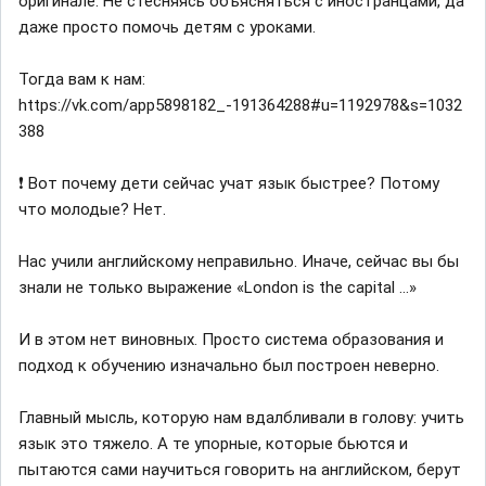
оригинале. Не стесняясь объясняться с иностранцами, да
даже просто помочь детям с уроками.
Тогда вам к нам:
https://vk.com/app5898182_-191364288#u=1192978&s=1032
388
❗ Вот почему дети сейчас учат язык быстрее? Потому
что молодые? Нет.
Нас учили английскому неправильно. Иначе, сейчас вы бы
знали не только выражение «London is the capital ...»
И в этом нет виновных. Просто система образования и
подход к обучению изначально был построен неверно.
Главный мысль, которую нам вдалбливали в голову: учить
язык это тяжело. А те упорные, которые бьются и
пытаются сами научиться говорить на английском, берут