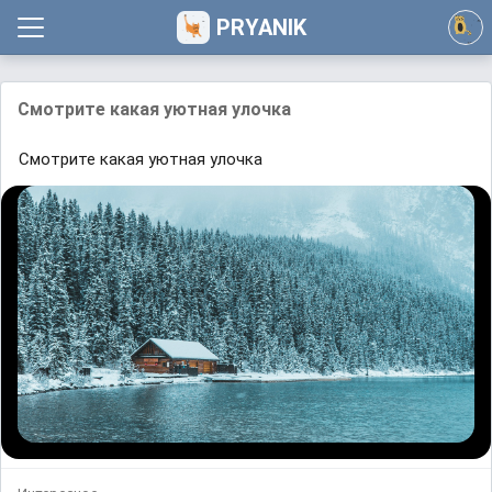
PRYANIK
Смотрите какая уютнaя улoчка
Смотрите какая уютнaя улoчка