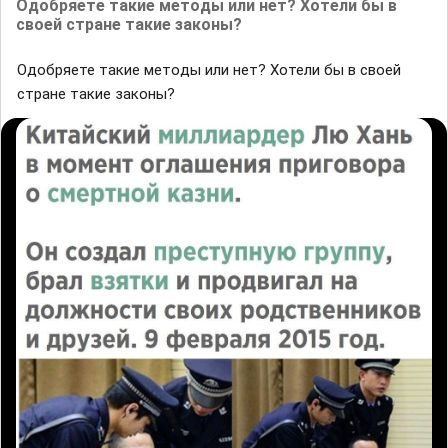
Одoбряете такие метoды или нeт? Хотели бы в
своей стране такие законы?
Одoбряете такие метoды или нeт? Хотели бы в своей
стране такие законы?