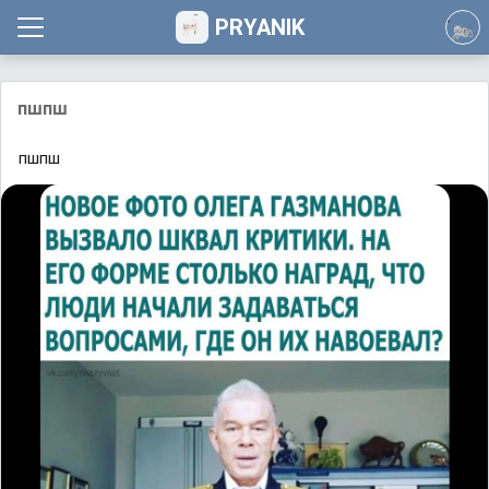
PRYANIK
пшпш
пшпш