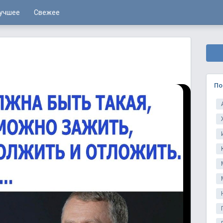
учшее
Свежее
По