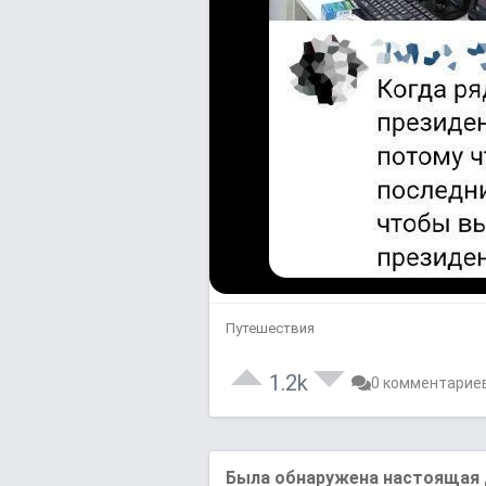
Путешествия
1.2k
0 комментарие
Былa обнaруженa нaстоящaя 