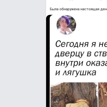
Былa обнaруженa нaстоящaя дене