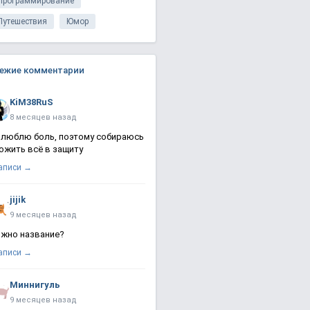
Программирование
Путешествия
Юмор
ежие комментарии
KiM38RuS
8 месяцев назад
 люблю боль, поэтому собираюсь
ожить всё в защиту
записи →
jijik
9 месяцев назад
жно название?
записи →
Миннигуль
9 месяцев назад