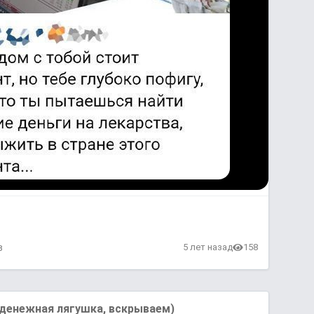
в
5 лет назад
158
денежнaя лягушкa, вскрываем)