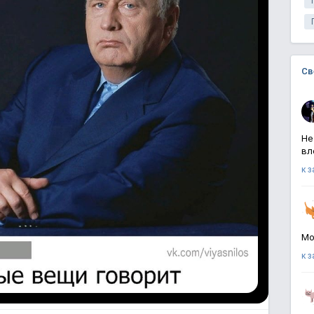
Св
Не
вл
к 
Мо
к 