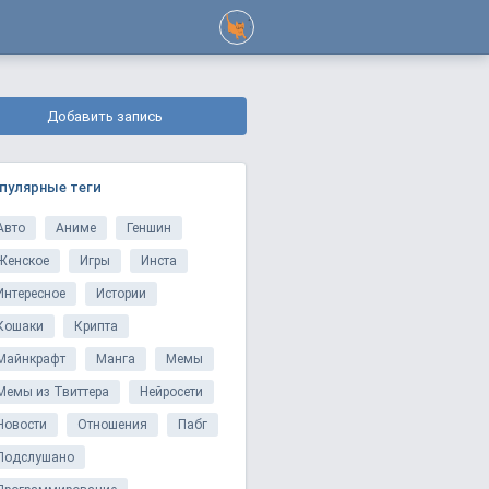
Добавить запись
пулярные теги
Авто
Аниме
Геншин
Женское
Игры
Инста
Интересное
Истории
Кошаки
Крипта
Майнкрафт
Манга
Мемы
Мемы из Твиттера
Нейросети
Новости
Отношения
Пабг
Подслушано