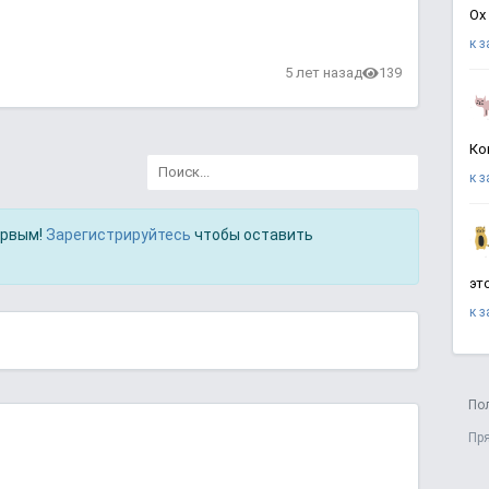
Ох
к 
в
5 лет назад
139
Ко
к 
ервым!
Зарегистрируйтесь
чтобы оставить
эт
к 
По
Пр