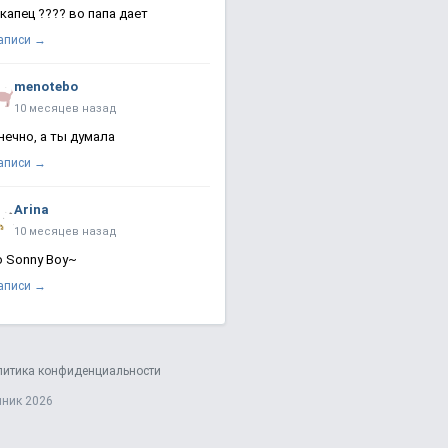
 капец ???? во папа дает
записи →
menotebo
10 месяцев назад
нечно, а ты думала
записи →
Arina
10 месяцев назад
о Sonny Boy~
записи →
литика конфиденциальности
яник 2026