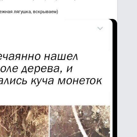
жнaя лягушкa, вскрываем)