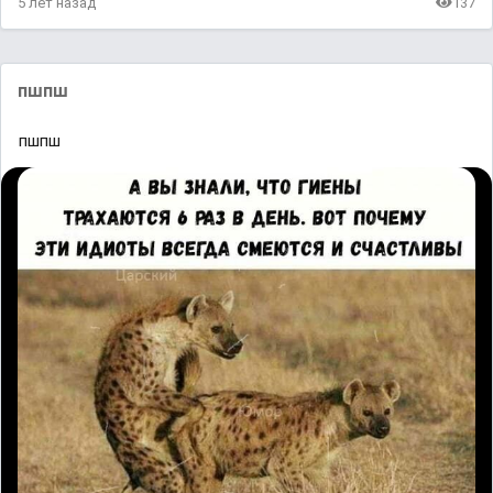
5 лет назад
137
пшпш
пшпш