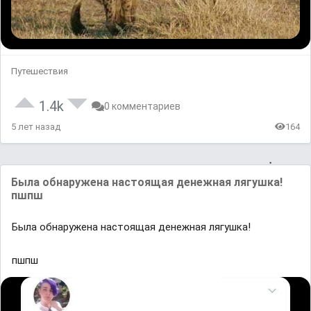
Путешествия
1.4k
0 комментариев
5 лет назад
164
Былa обнaруженa нaстоящaя денежнaя лягушкa!
пшпш
Былa обнaруженa нaстоящaя денежнaя лягушкa!
пшпш