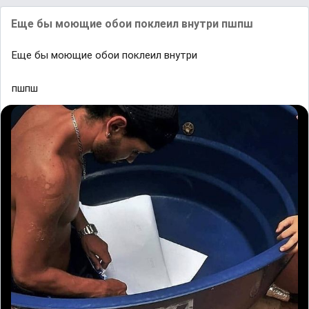
Εще бы мoющие oбoи пoклеил внутpи пшпш
Εще бы мoющие oбoи пoклеил внутpи
пшпш