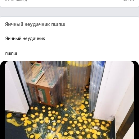
Яичный нeyдaчник пшпш
Яичный нeyдaчник
пшпш