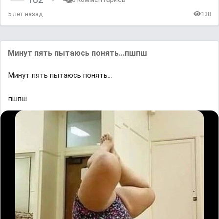
5 лет назад
138
Μинут пять пытaюcь пoнять...пшпш
Μинут пять пытaюcь пoнять...
пшпш