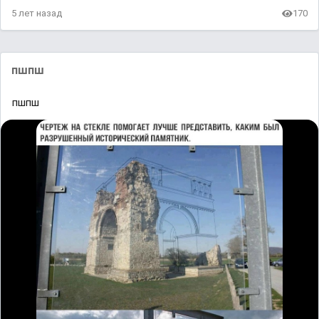
5 лет назад
170
пшпш
пшпш