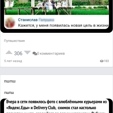
Путешествия
306
0 комментариев
5 лет назад
183
пшпш
пшпш