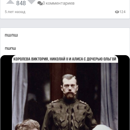
848
0 комментариев
5 лет назад
124
пшпш
пшпш