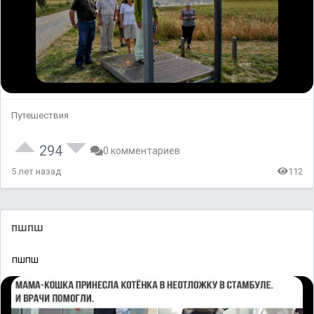
Путешествия
294
0 комментариев
5 лет назад
112
пшпш
пшпш