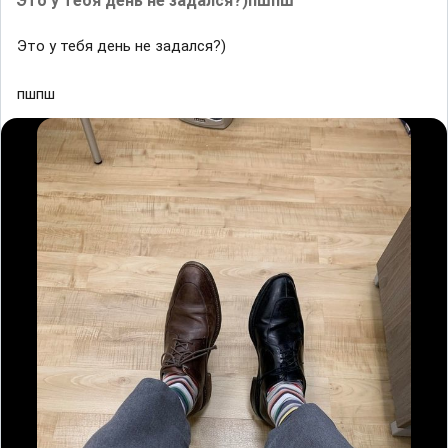
Это у тебя день не задался?)пшпш
Это у тебя день не задался?)
пшпш