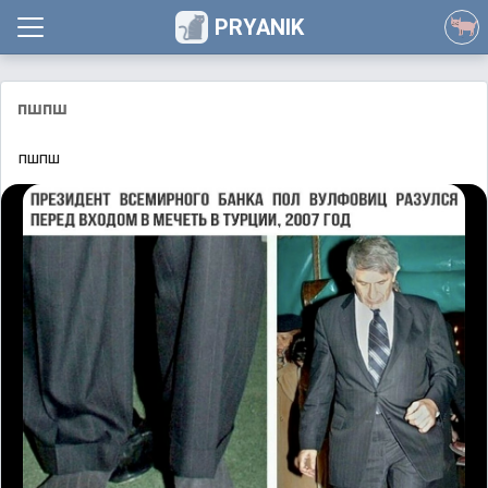
PRYANIK
пшпш
пшпш