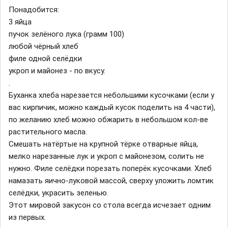
Понадобится:
3 яйца
пучок зелёного лука (грамм 100)
любой чёрный хлеб
филе одной селёдки
укроп и майонез - по вкусу.
.
Буханка хлеба нарезается небольшими кусочками (если у
вас кирпичик, можно каждый кусок поделить на 4 части),
по желанию хлеб можно обжарить в небольшом кол-ве
растительного масла.
Смешать натёртые на крупной тёрке отварные яйца,
мелко нарезанные лук и укроп с майонезом, солить не
нужно. Филе селёдки порезать поперёк кусочками. Хлеб
намазать яично-луковой массой, сверху уложить ломтик
селёдки, украсить зеленью.
Этот мировой закусон со стола всегда исчезает одним
из первых.