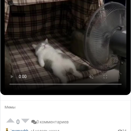
Мемы
0
0 комментариев
memachh
4 недель назад
24