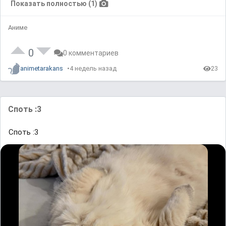
Показать полностью (1)
Аниме
0
0 комментариев
animetarakans
4 недель назад
23
Споть :3
Споть :3