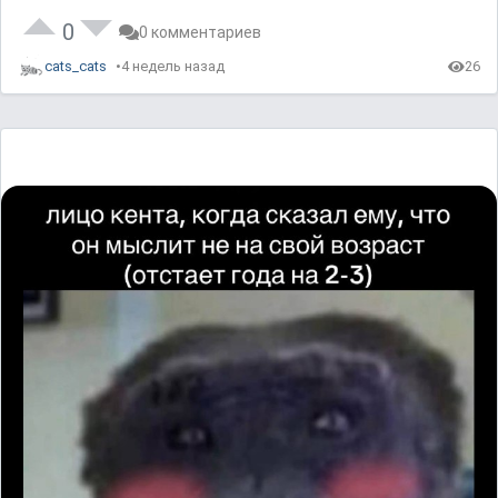
0
0 комментариев
cats_cats
4 недель назад
26