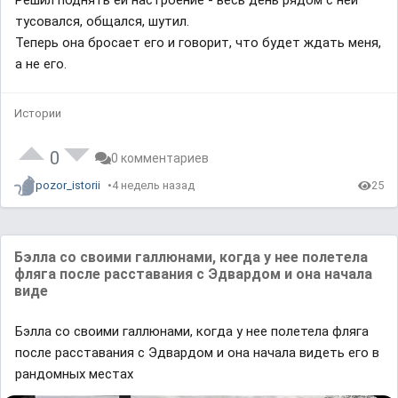
Решил поднять ей настроение - весь день рядом с ней
тусовался, общался, шутил.
Теперь она бросает его и говорит, что будет ждать меня,
а не его.
Истории
0
0 комментариев
pozor_istorii
4 недель назад
25
Бэлла со своими галлюнами, когда у нее полетела
фляга после расставания с Эдвардом и она начала
виде
Бэлла со своими галлюнами, когда у нее полетела фляга
после расставания с Эдвардом и она начала видеть его в
рандомных местах