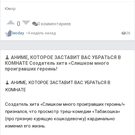
e
t
b
s
d
e
a
l
:
c
o
Юмор
0
k
a
%
R
d
a
i
t
n
e
0
g
0 комментариев
.
leoday
4 недель назад
26
🧹 АНИМЕ, КОТОРОЕ ЗАСТАВИТ ВАС УБРАТЬСЯ В
КОМНАТЕ Создатель хита «Слишком много
проигравших героинь!
🧹 АНИМЕ, КОТОРОЕ ЗАСТАВИТ ВАС УБРАТЬСЯ В
КОМНАТЕ
Создатель хита «Слишком много проигравших героинь!»
признался, что просмотр треш-комедии «Табакошка»
(про грязную курящую кошкодевочку) кардинально
изменил его жизнь.