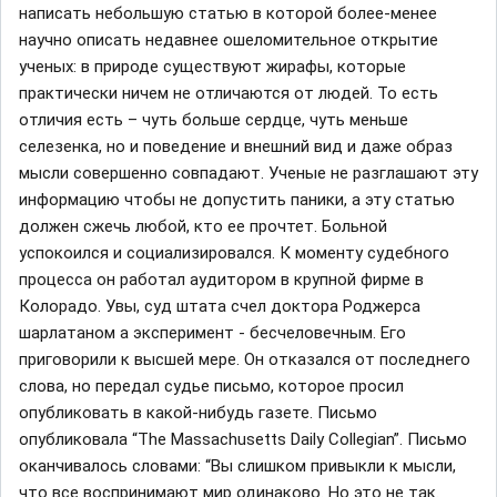
написать небольшую статью в которой более-менее
научно описать недавнее ошеломительное открытие
ученых: в природе существуют жирафы, которые
практически ничем не отличаются от людей. То есть
отличия есть – чуть больше сердце, чуть меньше
селезенка, но и поведение и внешний вид и даже образ
мысли совершенно совпадают. Ученые не разглашают эту
информацию чтобы не допустить паники, а эту статью
должен сжечь любой, кто ее прочтет. Больной
успокоился и социализировался. К моменту судебного
процесса он работал аудитором в крупной фирме в
Колорадо. Увы, суд штата счел доктора Роджерса
шарлатаном а эксперимент - бесчеловечным. Его
приговорили к высшей мере. Он отказался от последнего
слова, но передал судье письмо, которое просил
опубликовать в какой-нибудь газете. Письмо
опубликовала “The Massachusetts Daily Collegian”. Письмо
оканчивалось словами: “Вы слишком привыкли к мысли,
что все воспринимают мир одинаково. Но это не так.