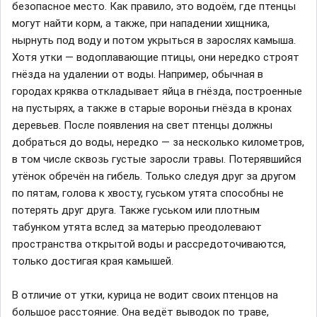
безопасное место. Как правило, это водоём, где птенцы
могут найти корм, а также, при нападении хищника,
нырнуть под воду и потом укрыться в зарослях камыша.
Хотя утки — водоплавающие птицы, они нередко строят
гнёзда на удалении от воды. Например, обычная в
городах кряква откладывает яйца в гнёзда, построенные
на пустырях, а также в старые вороньи гнёзда в кронах
деревьев. После появления на свет птенцы должны
добраться до воды, нередко — за несколько километров,
в том числе сквозь густые заросли травы. Потерявшийся
утёнок обречён на гибель. Только следуя друг за другом
по пятам, голова к хвосту, гуськом утята способны не
потерять друг друга. Также гуськом или плотным
табунком утята вслед за матерью преодолевают
пространства открытой воды и рассредоточиваются,
только достигая края камышей.
В отличие от утки, курица не водит своих птенцов на
большое расстояние. Она ведёт выводок по траве,