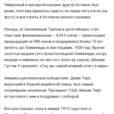
Найденный в мусорной корзине другой ботинок был
велик, поэтому пришлось надеть на левую ногу носок (на
фото) и выступать в ботинках разного размера.
Рекорд, установленный Торпом в десятиборье стал
поистине феноменальным — 8,413 очков — превосходил
предыдущий на 998 очков и продержался более 15 лет
(вплоть до Олимпиады в Амстердаме, 1928 год). Вручая
золотые медали (это была последняя Олимпиада, когда
медали отливались из чистого золота), король Швеции
Густав V произнёс: «Сэр, вы самый великий атлет в мире».
Америка рукоплескала победителю. Джим Торп,
выросший в бедной индейской семье, был самым
популярным человеком. Президент США Уильям Тафт
встретился с ним и поздравил с победой.
Все шло хорошо, пока в январе 1913 года газета