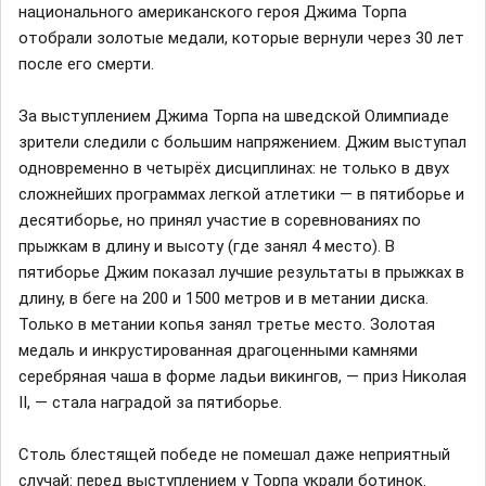
национального американского героя Джима Торпа
отобрали золотые медали, которые вернули через 30 лет
после его смерти.
За выступлением Джима Торпа на шведской Олимпиаде
зрители следили с большим напряжением. Джим выступал
одновременно в четырёх дисциплинах: не только в двух
сложнейших программах легкой атлетики — в пятиборье и
десятиборье, но принял участие в соревнованиях по
прыжкам в длину и высоту (где занял 4 место). В
пятиборье Джим показал лучшие результаты в прыжках в
длину, в беге на 200 и 1500 метров и в метании диска.
Только в метании копья занял третье место. Золотая
медаль и инкрустированная драгоценными камнями
серебряная чаша в форме ладьи викингов, — приз Николая
II, — стала наградой за пятиборье.
Столь блестящей победе не помешал даже неприятный
случай: перед выступлением у Торпа украли ботинок.