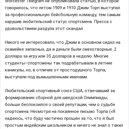
Worcester Telegram не опубликовала статью, в которой
говорилось, что летом 1909 и 1910 Джим Торп выступал
за профессиональную бейсбольную команду, тем самым
нарушив любительский статус спортсмена. Пресса с
удовольствием раздула этот скандал.
Никого не интересовало, что Джим в основном сидел на
скамейке запасных, да и деньги были смехотворные: 2
доллара за игру или 35 долларов в неделю. Многие
студенты–спортсмены так подрабатывали в летние
каникулы, но, в отличие от простодушного Торпа,
выступали под вымышленными именами.
Любительский спортивный союз США, отвечавший за
формирование сборной для шведской Олимпиады,
больше беспокоился о своей репутации, чем о судьбе
спортсмена. Несмотря на покаянное письмо Торпа («Я
надеюсь, что буду частично прощён за то, что я был
простым индейским школьником и ничего не знал о таких