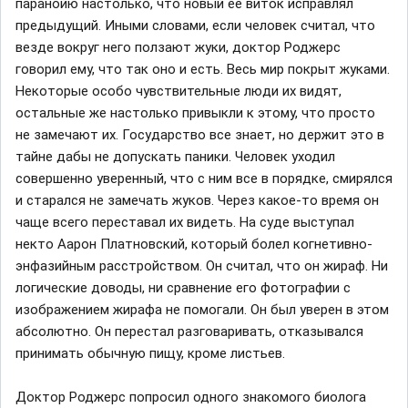
паранойю настолько, что новый ее виток исправлял
предыдущий. Иными словами, если человек считал, что
везде вокруг него ползают жуки, доктор Роджерс
говорил ему, что так оно и есть. Весь мир покрыт жуками.
Некоторые особо чувствительные люди их видят,
остальные же настолько привыкли к этому, что просто
не замечают их. Государство все знает, но держит это в
тайне дабы не допускать паники. Человек уходил
совершенно уверенный, что с ним все в порядке, смирялся
и старался не замечать жуков. Через какое-то время он
чаще всего переставал их видеть. На суде выступал
некто Аарон Платновский, который болел когнетивно-
энфазийным расстройством. Он считал, что он жираф. Ни
логические доводы, ни сравнение его фотографии с
изображением жирафа не помогали. Он был уверен в этом
абсолютно. Он перестал разговаривать, отказывался
принимать обычную пищу, кроме листьев.
Доктор Роджерс попросил одного знакомого биолога