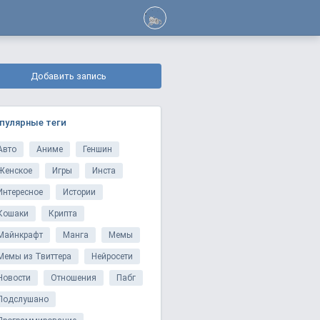
Добавить запись
пулярные теги
Авто
Аниме
Геншин
Женское
Игры
Инста
Интересное
Истории
Кошаки
Крипта
Майнкрафт
Манга
Мемы
Мемы из Твиттера
Нейросети
Новости
Отношения
Пабг
Подслушано