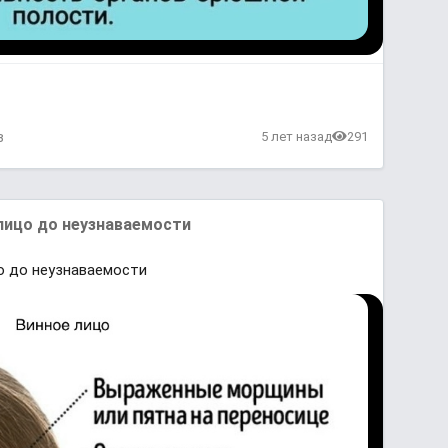
в
5 лет назад
291
лицо до неузнаваемости
о до неузнаваемости