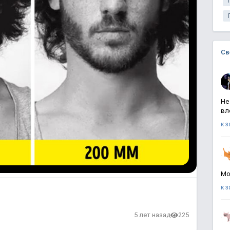
Св
Не
вл
к 
Мо
к 
в
5 лет назад
225