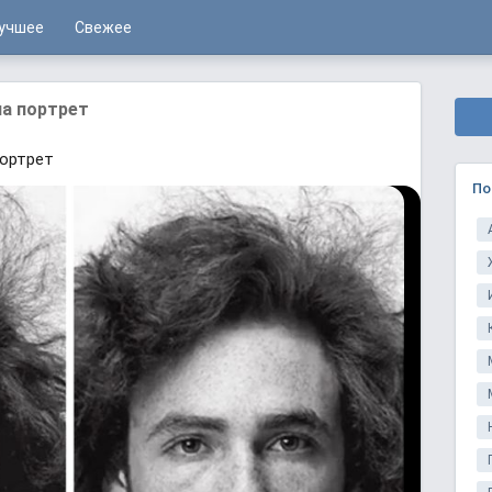
учшее
Свежее
на портрет
портрет
По