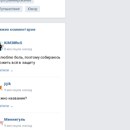
Программирование
Путешествия
Юмор
ежие комментарии
KiM38RuS
8 месяцев назад
 люблю боль, поэтому собираюсь
ожить всё в защиту
записи →
jijik
9 месяцев назад
жно название?
записи →
Миннигуль
9 месяцев назад