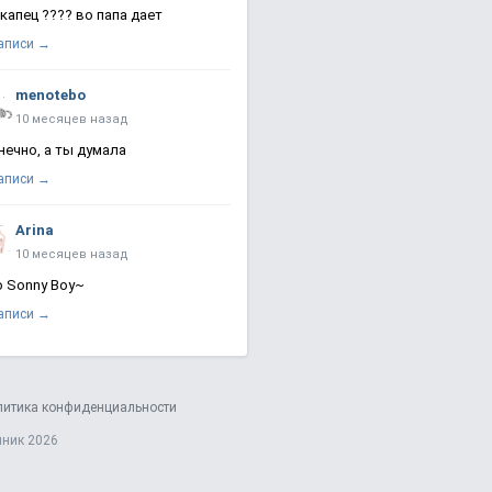
 капец ???? во папа дает
записи →
menotebo
10 месяцев назад
нечно, а ты думала
записи →
Arina
10 месяцев назад
о Sonny Boy~
записи →
литика конфиденциальности
яник 2026