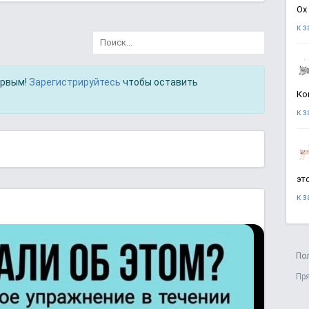
Ох
к 
ервым!
Зарегистрируйтесь
чтобы оставить
Ко
к 
эт
к 
По
Пр