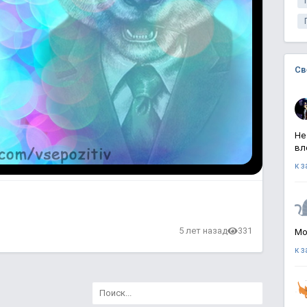
Св
Не
вл
к 
в
5 лет назад
331
Мо
к 