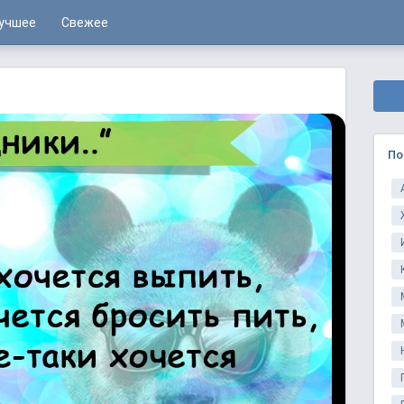
учшее
Свежее
По