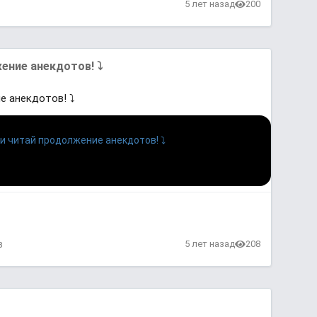
5 лет назад
200
ение анекдотов! ⤵
е анекдотов! ⤵
в
5 лет назад
208