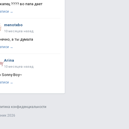
 капец ???? во папа дает
записи →
menotebo
10 месяцев назад
нечно, а ты думала
записи →
Arina
10 месяцев назад
о Sonny Boy~
записи →
литика конфиденциальности
яник 2026