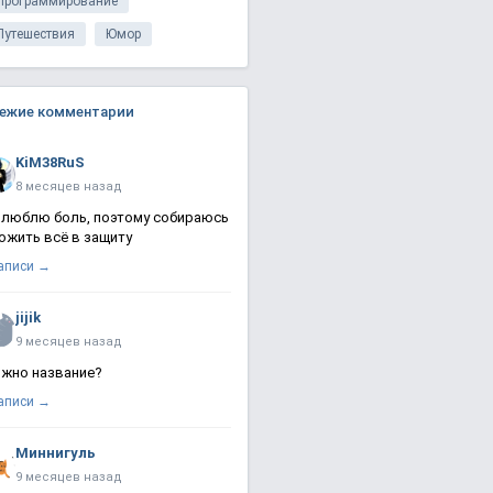
Программирование
Путешествия
Юмор
ежие комментарии
KiM38RuS
8 месяцев назад
 люблю боль, поэтому собираюсь
ожить всё в защиту
записи →
jijik
9 месяцев назад
жно название?
записи →
Миннигуль
9 месяцев назад