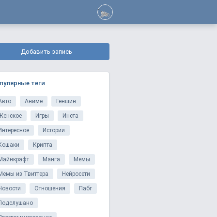
Добавить запись
пулярные теги
Авто
Аниме
Геншин
Женское
Игры
Инста
Интересное
Истории
Кошаки
Крипта
Майнкрафт
Манга
Мемы
Мемы из Твиттера
Нейросети
Новости
Отношения
Пабг
Подслушано