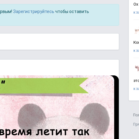
Ох
ервым!
Зарегистрируйтесь
чтобы оставить
к 
Ко
к 
эт
к 
По
Пр