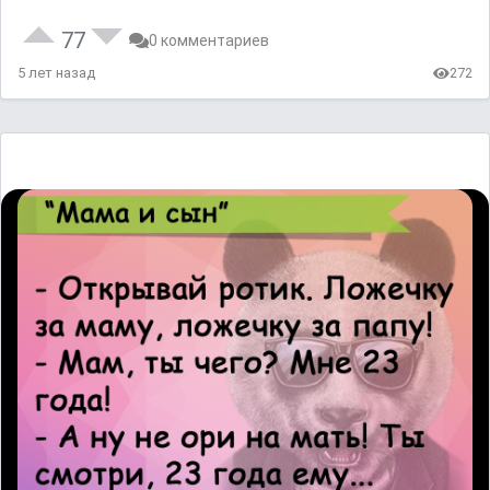
77
0 комментариев
5 лет назад
272