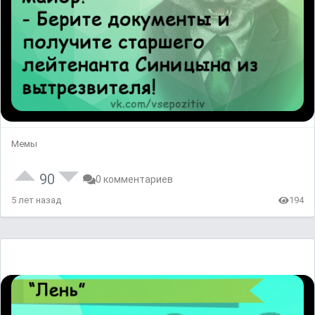
Мемы
90
0 комментариев
5 лет назад
194