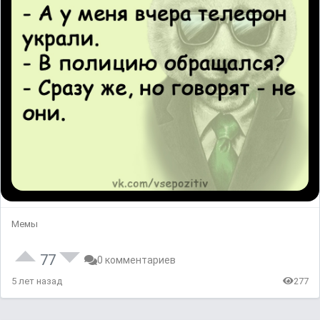
Мемы
77
0 комментариев
5 лет назад
277