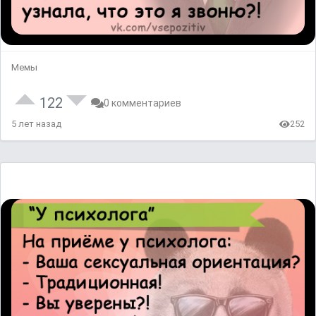
Мемы
122
0 комментариев
5 лет назад
252