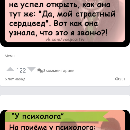
Мемы
122
0 комментариев
5 лет назад
251