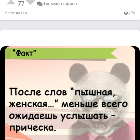
77
0 комментариев
5 лет назад
276