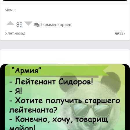
Мемы
89
0 комментариев
5 лет назад
327