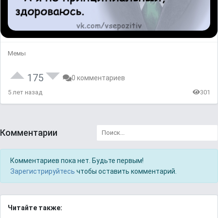
Мемы
175
0 комментариев
5 лет назад
301
Комментарии
Комментариев пока нет. Будьте первым!
Зарегистрируйтесь
чтобы оставить комментарий.
Читайте также: