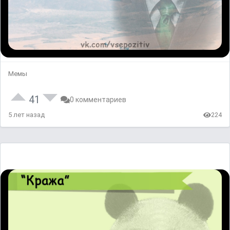
Мемы
41
0 комментариев
5 лет назад
224