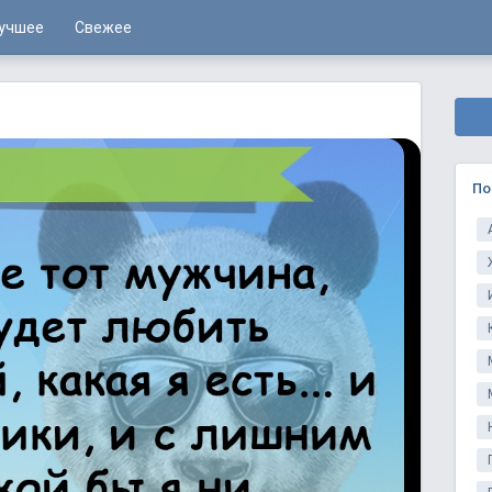
учшее
Свежее
По