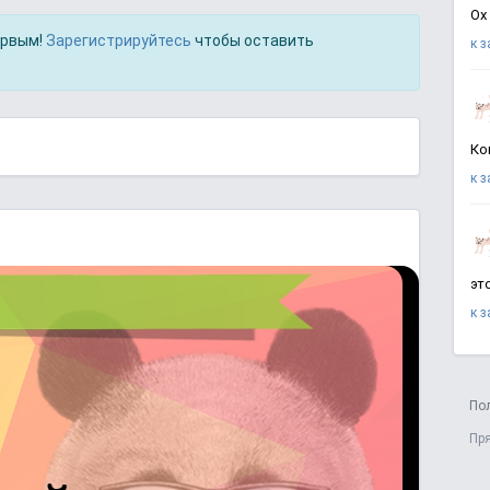
Ох
ервым!
Зарегистрируйтесь
чтобы оставить
к 
Ко
к 
эт
к 
По
Пр