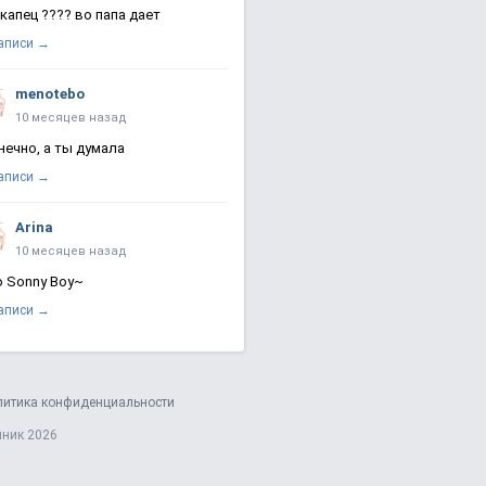
 капец ???? во папа дает
записи →
menotebo
10 месяцев назад
нечно, а ты думала
записи →
Arina
10 месяцев назад
о Sonny Boy~
записи →
литика конфиденциальности
яник 2026