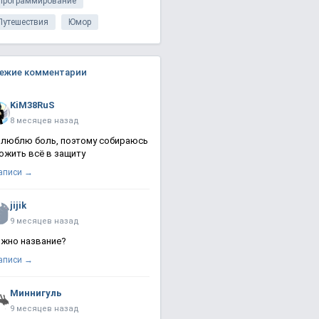
Программирование
Путешествия
Юмор
ежие комментарии
KiM38RuS
8 месяцев назад
 люблю боль, поэтому собираюсь
ожить всё в защиту
записи →
jijik
9 месяцев назад
жно название?
записи →
Миннигуль
9 месяцев назад