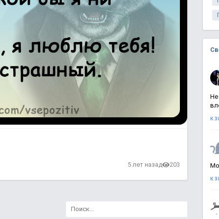
Св
Не
вл
к 
в
5 лет назад
203
Мо
к 