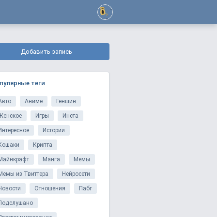
Добавить запись
пулярные теги
Авто
Аниме
Геншин
Женское
Игры
Инста
Интересное
Истории
Кошаки
Крипта
Майнкрафт
Манга
Мемы
Мемы из Твиттера
Нейросети
Новости
Отношения
Пабг
Подслушано