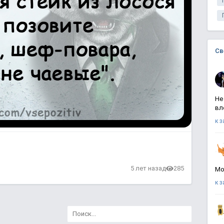
Св
Не
вл
к 
5 лет назад
285
Мо
к 