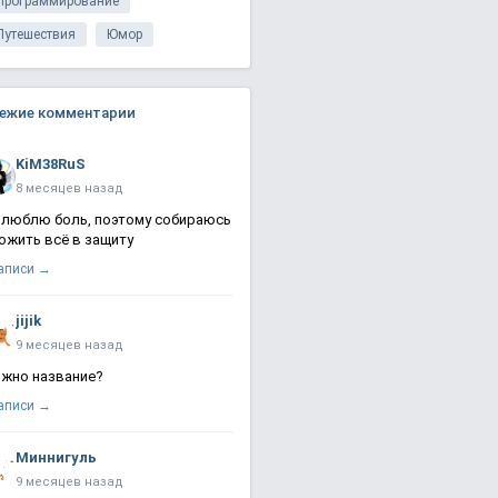
Программирование
Путешествия
Юмор
ежие комментарии
KiM38RuS
8 месяцев назад
 люблю боль, поэтому собираюсь
ожить всё в защиту
записи →
jijik
9 месяцев назад
жно название?
записи →
Миннигуль
9 месяцев назад