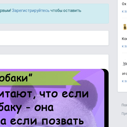
Ох
ервым!
Зарегистрируйтесь
чтобы оставить
к 
Ко
к 
эт
к 
По
Пр