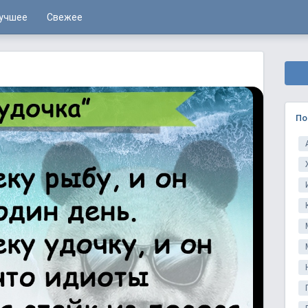
учшее
Свежее
По