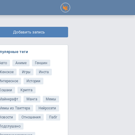
Добавить запись
пулярные теги
Авто
Аниме
Геншин
Женское
Игры
Инста
Интересное
Истории
Кошаки
Крипта
Майнкрафт
Манга
Мемы
Мемы из Твиттера
Нейросети
Новости
Отношения
Пабг
Подслушано