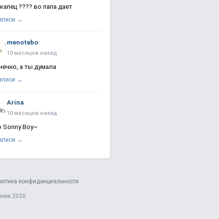
 капец ???? во папа дает
записи →
menotebo
10 месяцев назад
нечно, а ты думала
записи →
Arina
10 месяцев назад
о Sonny Boy~
записи →
литика конфиденциальности
яник 2026