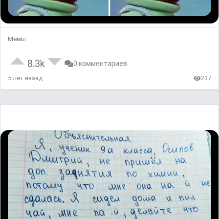
Мемы
8.3k
0 комментариев
5 лет назад
237