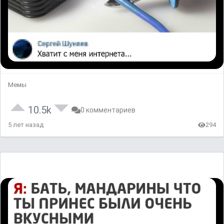
Мемы
10.5k
0 комментариев
5 лет назад
294