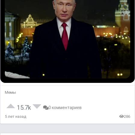
Мемы
15.7k
0 комментариев
5 лет назад
286