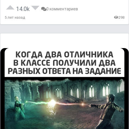
14.0k
0 комментариев
5 лет назад
298