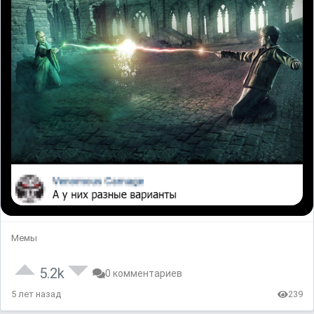
Мемы
5.2k
0 комментариев
5 лет назад
239