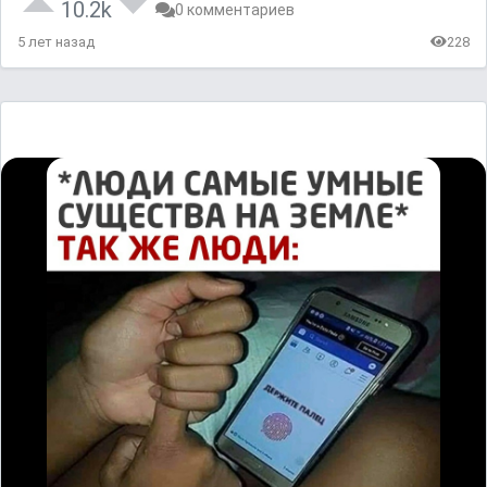
10.2k
0 комментариев
5 лет назад
228