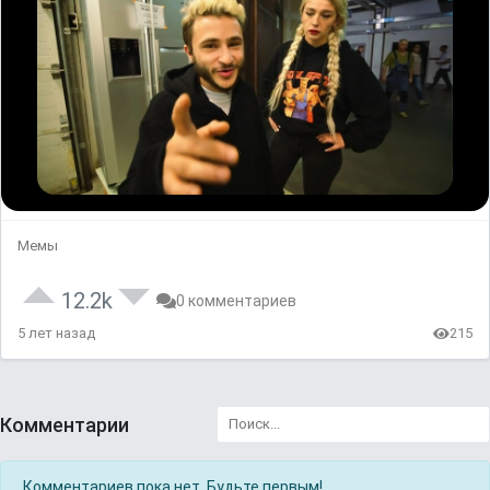
Мемы
12.2k
0 комментариев
5 лет назад
215
Комментарии
Комментариев пока нет. Будьте первым!