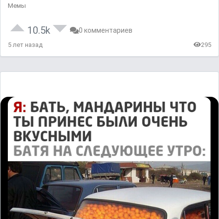
Мемы
10.5k
0 комментариев
5 лет назад
295