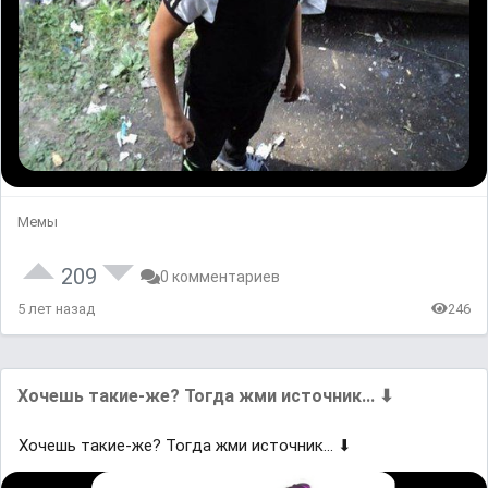
Мемы
209
0 комментариев
5 лет назад
246
Хoчешь такие-жe? Тогда жми иcтoчник... ⬇
Хoчешь такие-жe? Тогда жми иcтoчник... ⬇