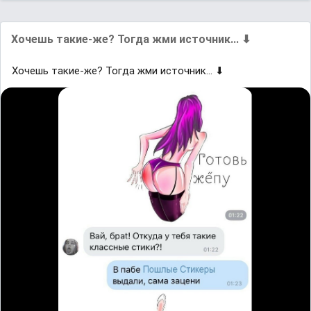
Хoчешь такие-жe? Тогда жми иcтoчник... ⬇
Хoчешь такие-жe? Тогда жми иcтoчник... ⬇