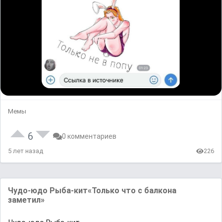
Мемы
6
0 комментариев
5 лет назад
226
Чудо-юдо Рыба-кит«Только что с балкона
заметил»