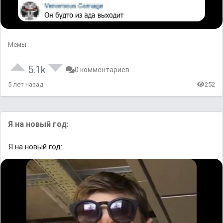
Мемы
5.1k
0 комментариев
5 лет назад
252
Я на новый год:
Я на новый год: