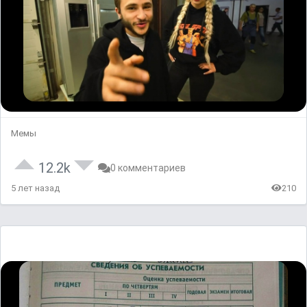
Мемы
12.2k
0 комментариев
5 лет назад
210