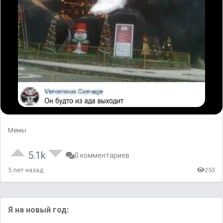
Мемы
5.1k
0 комментариев
5 лет назад
253
Я на новый год: