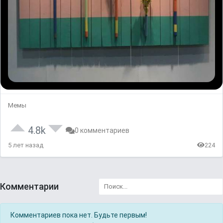
Мемы
4.8k
0 комментариев
5 лет назад
224
Комментарии
Комментариев пока нет. Будьте первым!