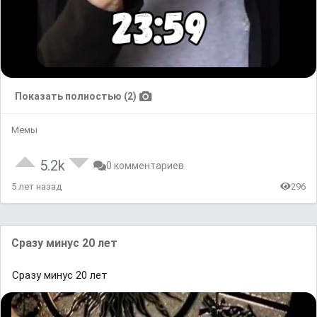
Показать полностью (2)
Мемы
5.2k
0 комментариев
5 лет назад
296
Сразу минус 20 лет
Сразу минус 20 лет