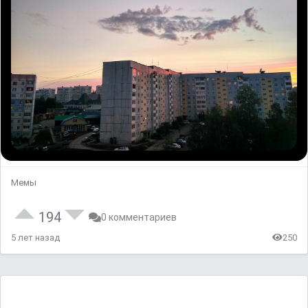
Мемы
194
0 комментариев
5 лет назад
250