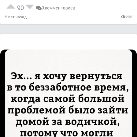
90
0 комментариев
5 лет назад
295