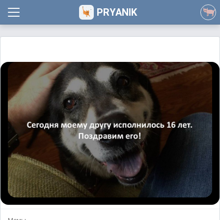
PRYANIK