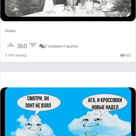
Мемы
360
0 комментариев
5 лет назад
302