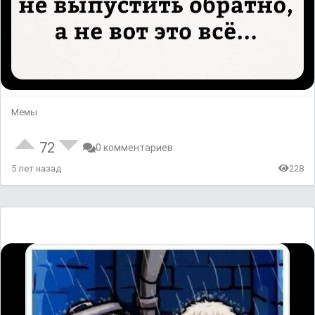
Мемы
72
0 комментариев
5 лет назад
228