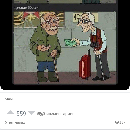
Мемы
559
0 комментариев
5 лет назад
287