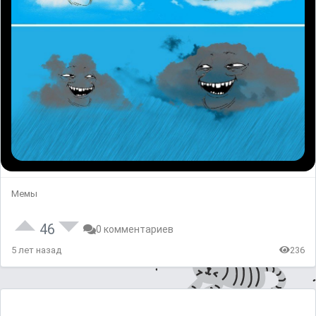
Мемы
46
0 комментариев
5 лет назад
236