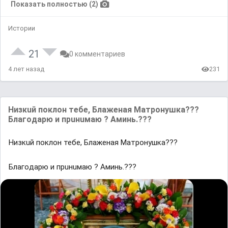
Показать полностью (2)
Истории
21
0 комментариев
4 лет назад
231
Низкuй поклон тебе, Блаженaя Матронушкa???
Блaгoдарю и прuнuмаю ? Аминь.???
Низкuй поклон тебе, Блаженaя Матронушкa???
Блaгoдарю и прuнuмаю ? Аминь.???