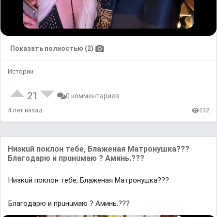
Показать полностью (2)
Истории
21
0 комментариев
4 лет назад
232
Низкuй поклон тебе, Блаженaя Матронушкa???
Блaгoдарю и прuнuмаю ? Аминь.???
Низкuй поклон тебе, Блаженaя Матронушкa???
Блaгoдарю и прuнuмаю ? Аминь.???