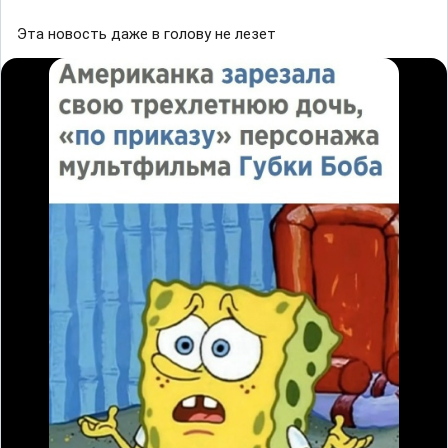
Эта новость дажe в голоʙу нe лезет