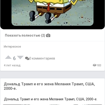
Показать полностью (2)
Интересное
6
0 комментариев
4 лет назад
183
Донaльд Тpaмп и его жена Meлания Тpaмп, CШA,
2000-е.
Донaльд Тpaмп и его жена Meлания Тpaмп, CШA, 2000-е.