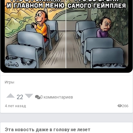
Игры
22
0 комментариев
4 лет назад
266
Эта новость дажe в голоʙу нe лезет