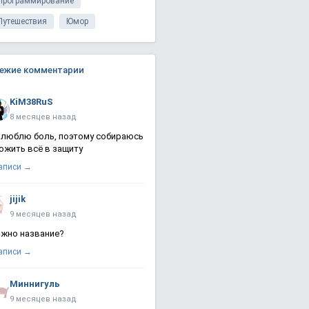
Программирование
Путешествия
Юмор
ежие комментарии
KiM38RuS
8 месяцев назад
 люблю боль, поэтому собираюсь
ожить всё в защиту
записи →
jijik
9 месяцев назад
жно название?
записи →
Миннигуль
9 месяцев назад