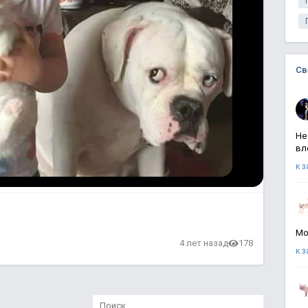
Св
Не
вл
к 
Мо
4 лет назад
178
к 