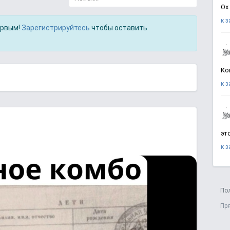
Ох
к 
ервым!
Зарегистрируйтесь
чтобы оставить
Ко
к 
эт
к 
По
Пр