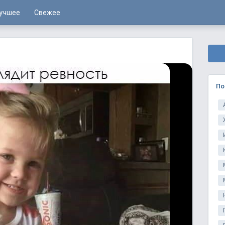
учшее
Свежее
По