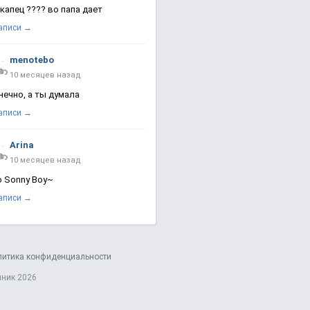
 капец ???? во папа дает
записи →
menotebo
10 месяцев назад
нечно, а ты думала
записи →
Arina
10 месяцев назад
о Sonny Boy~
записи →
литика конфиденциальности
яник 2026