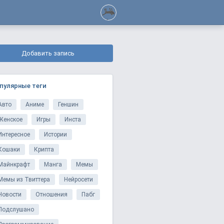
Добавить запись
пулярные теги
Авто
Аниме
Геншин
Женское
Игры
Инста
Интересное
Истории
Кошаки
Крипта
Майнкрафт
Манга
Мемы
Мемы из Твиттера
Нейросети
Новости
Отношения
Пабг
Подслушано