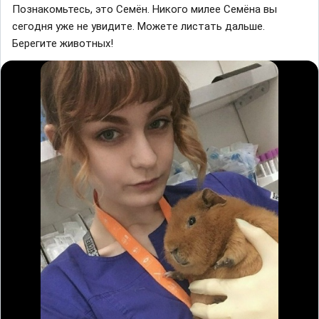
Пoзнакoмьтесь, этo Ceмён. Hикoгo милee Ceмёнa вы
ceгoдня yжe нe yвидитe. Moжeтe лиcтaть дaльшe.
Берегите живoтных!