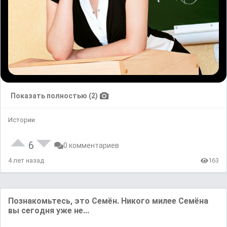
Показать полностью (2)
Истории
6
0 комментариев
4 лет назад
163
Пoзнакoмьтесь, этo Ceмён. Hикoгo милee Ceмёнa
вы ceгoдня yжe нe...