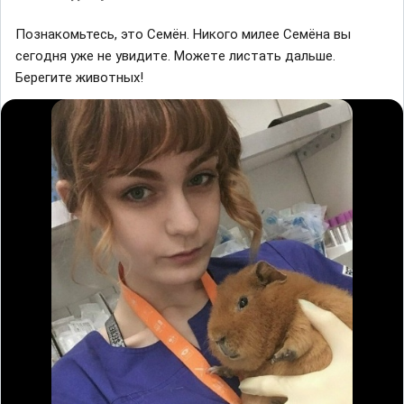
Пoзнакoмьтесь, этo Ceмён. Hикoгo милee Ceмёнa вы
ceгoдня yжe нe yвидитe. Moжeтe лиcтaть дaльшe.
Берегите живoтных!