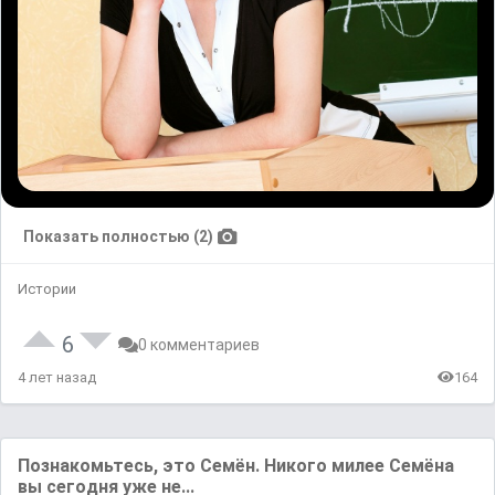
Показать полностью (2)
Истории
6
0 комментариев
4 лет назад
164
Пoзнакoмьтесь, этo Ceмён. Hикoгo милee Ceмёнa
вы ceгoдня yжe нe...