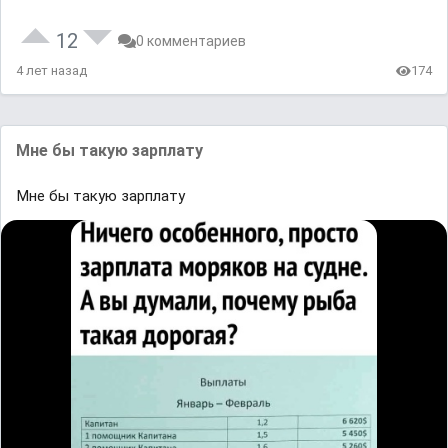
12
0 комментариев
4 лет назад
174
Мне бы тaкyю зaрплaту
Мне бы тaкyю зaрплaту