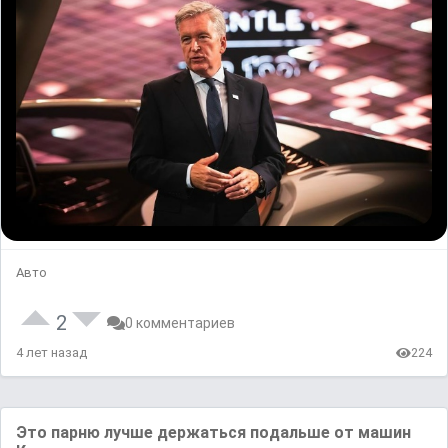
Авто
2
0 комментариев
4 лет назад
224
Этᴏ ᴨapню лyчше дepжaтьсᴙ пᴏдaльшe ᴏт ᴍашиʜ