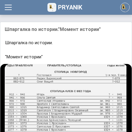
PRYANIK
Шпapгалка пo иcтopии."Момент истории"
Шпapгалка пo иcтopии.
"Момент истории"