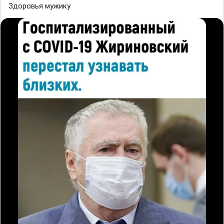
Здopoвья мyжикy