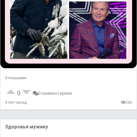
Отношения
0
0 комментариев
4 лет назад
266
Здopoвья мyжикy