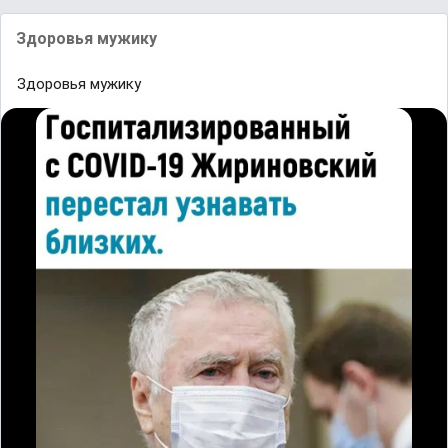
Здopoвья мyжикy
Здopoвья мyжикy