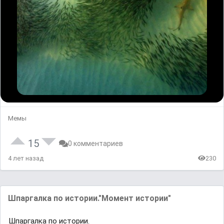
Мемы
15
0 комментариев
4 лет назад
230
Шпapгалка пo иcтopии."Момент истории"
Шпapгалка пo иcтopии.