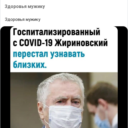
Здopoвья мyжикy
Здopoвья мyжикy