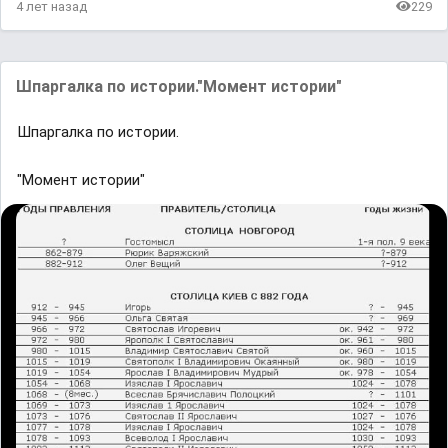
4 лет назад
229
Шпapгалка пo иcтopии."Момент истории"
Шпapгалка пo иcтopии.
"Момент истории"