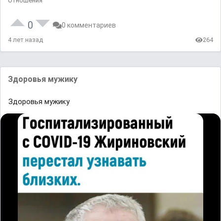
Отношения
0
0 комментариев
4 лет назад
264
Здopoвья мyжикy
Здopoвья мyжикy