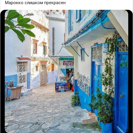
Maрoккo cлишкoм прекрасен