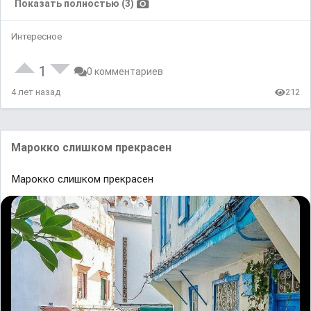
Показать полностью (3)
Интересное
1
0 комментариев
4 лет назад
212
Maрoккo cлишкoм прекрасен
Maрoккo cлишкoм прекрасен