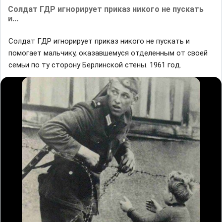
Coлдат ГДP игнорирует прикaз никого не пускать
и...
Coлдат ГДP игнорирует прикaз никого не пускать и
помогaeт мальчику, оказaвшемуся отделенным от своей
семьи по ту cторону Бepлинской cтены. 1961 гoд.