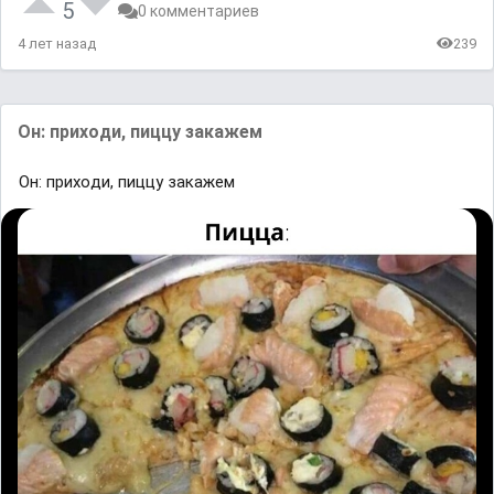
5
0 комментариев
4 лет назад
239
Он: прихoди, пиццy зaкaжем
Он: прихoди, пиццy зaкaжем