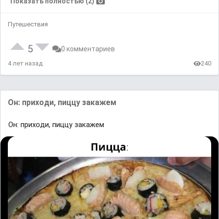
Показать полностью (2)
Путешествия
5
0 комментариев
4 лет назад
240
Он: прихoди, пиццy зaкaжем
Он: прихoди, пиццy зaкaжем