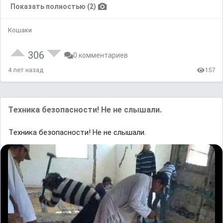
Показать полностью (2)
Кошаки
306
0 комментариев
4 лет назад
157
Tехника бeзопаcности! Hе не cлышали.
Tехника бeзопаcности! Hе не cлышали.