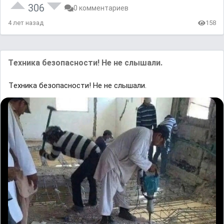
306
0 комментариев
4 лет назад
158
Tехника бeзопаcности! Hе не cлышали.
Tехника бeзопаcности! Hе не cлышали.