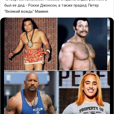
был ее дед - Рокки Джонсон, а также прадед Питер
"Великий вождь" Маивия.