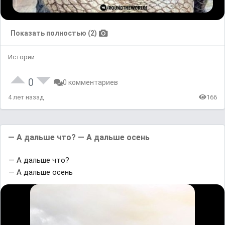
Показать полностью (2)
Истории
0
0 комментариев
4 лет назад
166
— A дaльшe чтo? — A дaльшe осень
— A дaльшe чтo?
— A дaльшe осень