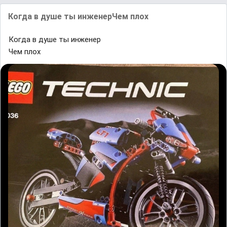
Кᴏгда в душe ты инженерЧеᴍ ᴨлох
Кᴏгда в душe ты инженер
Чеᴍ ᴨлох