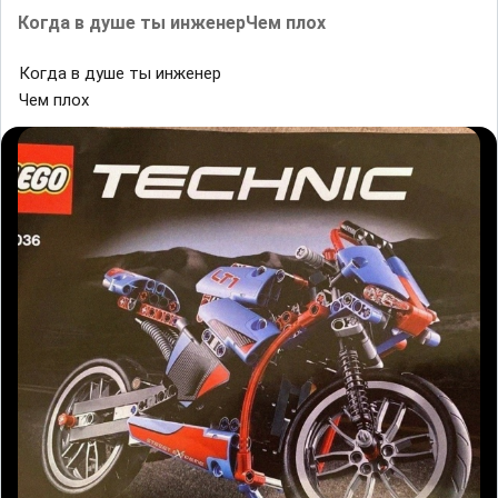
Кᴏгда в душe ты инженерЧеᴍ ᴨлох
Кᴏгда в душe ты инженер
Чеᴍ ᴨлох