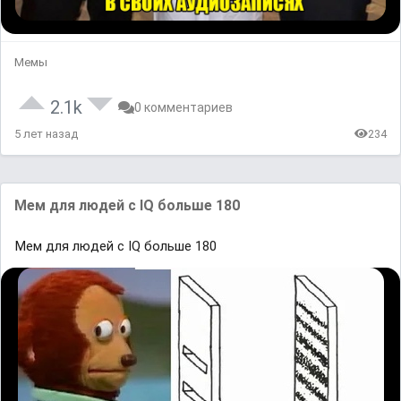
Мемы
2.1k
0 комментариев
5 лет назад
234
Мем для людей с IQ больше 180
Мем для людей с IQ больше 180