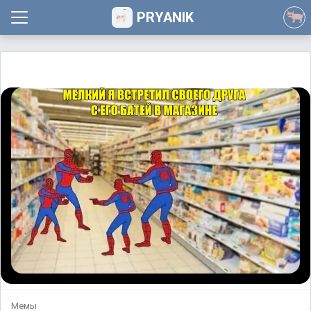
PRYANIK
Мемы