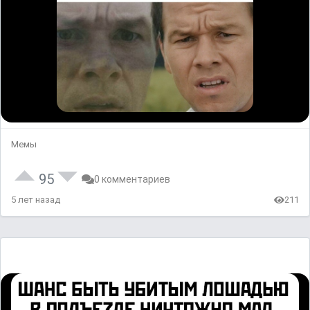
Мемы
95
0 комментариев
5 лет назад
211