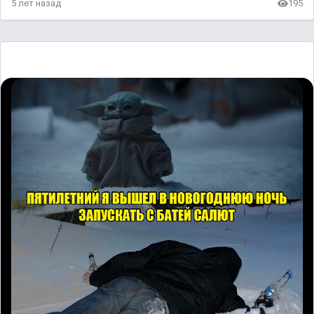
5 лет назад
195