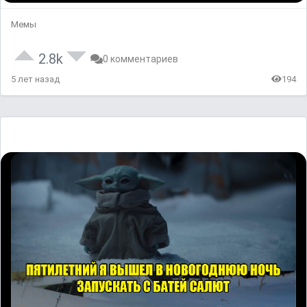
Мемы
2.8k
0 комментариев
5 лет назад
194