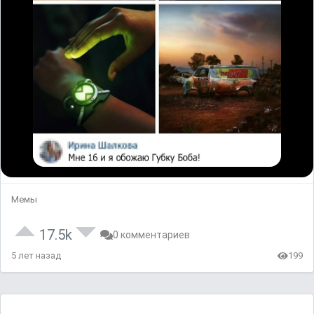
Мемы
17.5k
0 комментариев
5 лет назад
199