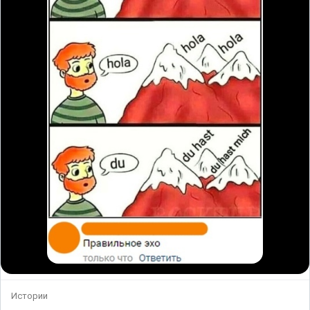
Истории