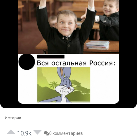
Истории
10.9k
0 комментариев