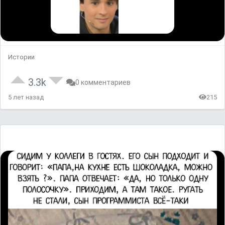
Истории
3.3k
0 комментариев
5 лет назад
215