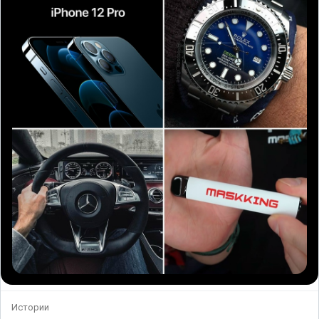
Истории