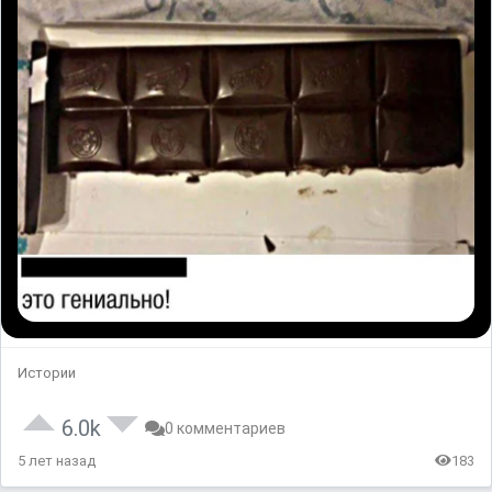
Истории
6.0k
0 комментариев
5 лет назад
183