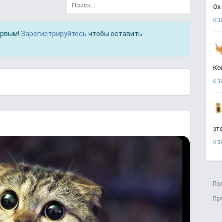
Ох
к 
ервым!
Зарегистрируйтесь
чтобы оставить
Ко
к 
эт
к 
По
Пр