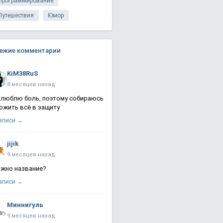
Программирование
Путешествия
Юмор
ежие комментарии
KiM38RuS
8 месяцев назад
 люблю боль, поэтому собираюсь
ожить всё в защиту
записи →
jijik
9 месяцев назад
жно название?
записи →
Миннигуль
9 месяцев назад