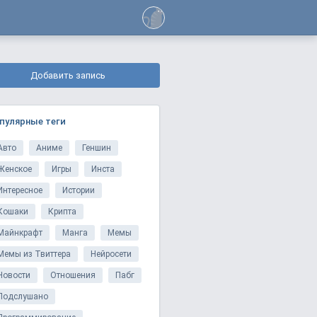
Добавить запись
пулярные теги
Авто
Аниме
Геншин
Женское
Игры
Инста
Интересное
Истории
Кошаки
Крипта
Майнкрафт
Манга
Мемы
Мемы из Твиттера
Нейросети
Новости
Отношения
Пабг
Подслушано