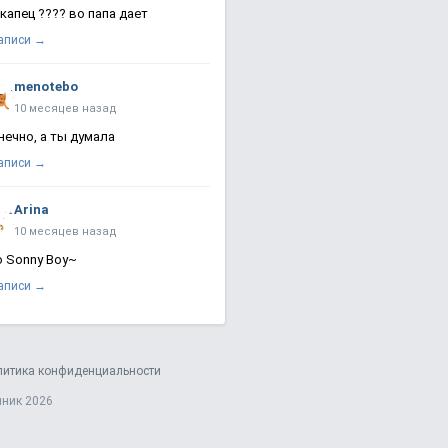
 капец ???? во папа дает
записи →
menotebo
10 месяцев назад
нечно, а ты думала
записи →
Arina
10 месяцев назад
о Sonny Boy~
записи →
литика конфиденциальности
яник 2026