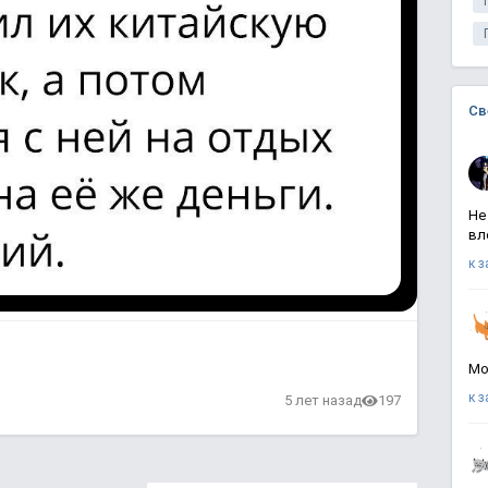
Св
Не
вл
к 
Мо
к 
5 лет назад
197