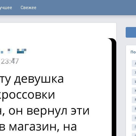
учшее
Свежее
По