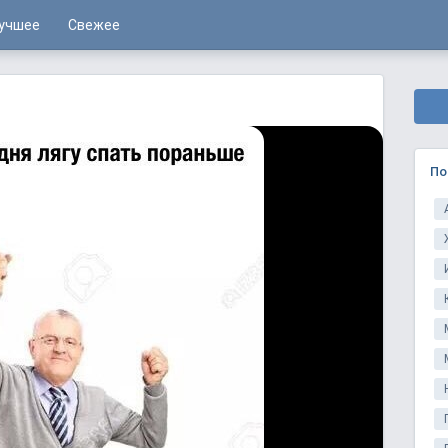
учшее
Свежее
По