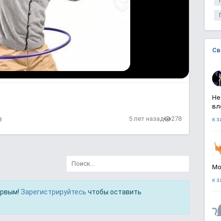
Св
Не
вл
в
5 лет назад
278
к 
Мо
к 
ервым!
Зарегистрируйтесь
чтобы оставить