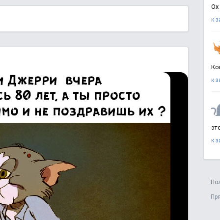
Ох
к 
Ко
к 
эт
к 
По
Пр