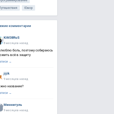
Программирование
Путешествия
Юмор
ежие комментарии
KiM38RuS
8 месяцев назад
 люблю боль, поэтому собираюсь
ожить всё в защиту
записи →
jijik
9 месяцев назад
жно название?
записи →
Миннигуль
9 месяцев назад