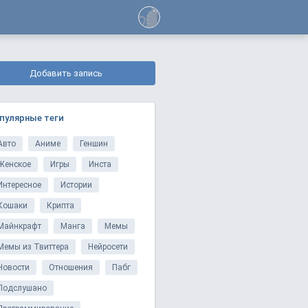
Добавить запись
пулярные теги
Авто
Аниме
Геншин
Женское
Игры
Инста
Интересное
Истории
Кошаки
Крипта
Майнкрафт
Манга
Мемы
Мемы из Твиттера
Нейросети
Новости
Отношения
Пабг
Подслушано