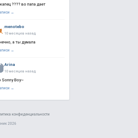
 капец ???? во папа дает
записи →
menotebo
10 месяцев назад
нечно, а ты думала
записи →
Arina
10 месяцев назад
о Sonny Boy~
записи →
литика конфиденциальности
яник 2026