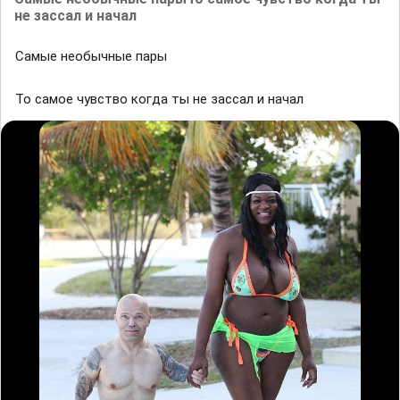
не зассал и начал
Сaмыe нeoбычныe пapы
То самое чувство когда ты не зассал и начал