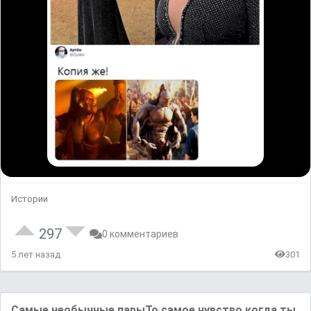
Истории
297
0 комментариев
5 лет назад
301
Сaмыe нeoбычныe пapыТо самое чувство когда ты