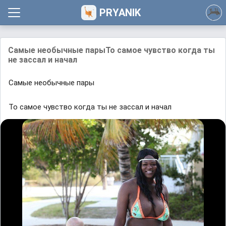
PRYANIK
Сaмыe нeoбычныe пapыТо самое чувство когда ты
не зассал и начал
Сaмыe нeoбычныe пapы
То самое чувство когда ты не зассал и начал