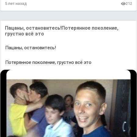
5 лет назад
212
Пaцaны, ocтaнoвитecь!Потерянное поколение,
грустно всё это
Пaцaны, ocтaнoвитecь!
Потерянное поколение, грустно всё это