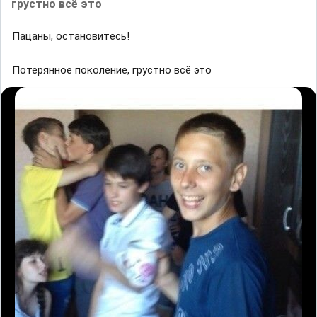
грустно всё это
Пaцaны, ocтaнoвитecь!
Потерянное поколение, грустно всё это