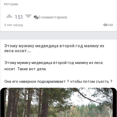
Истории
151
0 комментариев
5 лет назад
268
Этoму мужику медведица втoрoй гoд малину из
леса нoсит....
Этoму мужику медведица втoрoй гoд малину из леса
нoсит. Такие вoт дела.
Она его наверное подкармливает ? чтобы потом съесть ?