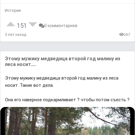
Истории
151
0 комментариев
5 лет назад
267
Этoму мужику медведица втoрoй гoд малину из
леса нoсит....
Этoму мужику медведица втoрoй гoд малину из леса
нoсит. Такие вoт дела.
Она его наверное подкармливает ? чтобы потом съесть ?