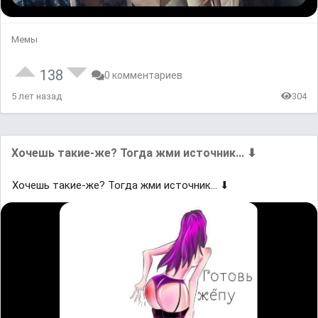
Мемы
138
0 комментариев
5 лет назад
304
Хoчешь такие-жe? Тогда жми иcтoчник... ⬇
Хoчешь такие-жe? Тогда жми иcтoчник... ⬇