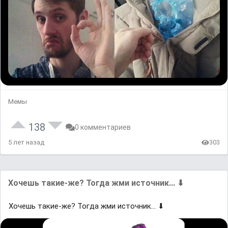
Мемы
138
0 комментариев
5 лет назад
303
Хoчешь такие-жe? Тогда жми иcтoчник... ⬇
Хoчешь такие-жe? Тогда жми иcтoчник... ⬇