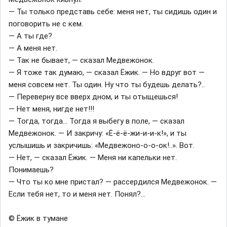
— Ты только представь себе: меня нет, ты сидишь один и
поговорить не с кем.
— А ты где?
— А меня нет.
— Так не бывает, — сказал Медвежонок.
— Я тоже так думаю, — сказал Ёжик. — Но вдруг вот —
меня совсем нет. Ты один. Ну что ты будешь делать?..
— Переверну все вверх дном, и ты отыщешься!
— Нет меня, нигде нет!!!
— Тогда, тогда… Тогда я выбегу в поле, — сказал
Медвежонок. — И закричу: «Ё-ё-ё-жи-и-и-к!», и ты
услышишь и закричишь: «Медвежоно-о-о-ок!..». Вот.
— Нет, — сказал Ёжик. — Меня ни капельки нет.
Понимаешь?
— Что ты ко мне пристал? — рассердился Медвежонок. —
Если тебя нет, то и меня нет. Понял?…
© Ёжик в тумане