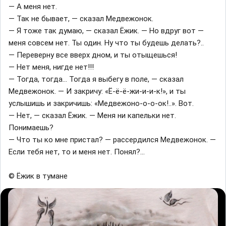
— А меня нет.
— Так не бывает, — сказал Медвежонок.
— Я тоже так думаю, — сказал Ёжик. — Но вдруг вот —
меня совсем нет. Ты один. Ну что ты будешь делать?..
— Переверну все вверх дном, и ты отыщешься!
— Нет меня, нигде нет!!!
— Тогда, тогда… Тогда я выбегу в поле, — сказал
Медвежонок. — И закричу: «Ё-ё-ё-жи-и-и-к!», и ты
услышишь и закричишь: «Медвежоно-о-о-ок!..». Вот.
— Нет, — сказал Ёжик. — Меня ни капельки нет.
Понимаешь?
— Что ты ко мне пристал? — рассердился Медвежонок. —
Если тебя нет, то и меня нет. Понял?…
© Ёжик в тумане