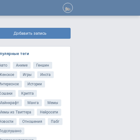
Добавить запись
пулярные теги
Авто
Аниме
Геншин
Женское
Игры
Инста
Интересное
Истории
Кошаки
Крипта
Майнкрафт
Манга
Мемы
Мемы из Твиттера
Нейросети
Новости
Отношения
Пабг
Подслушано