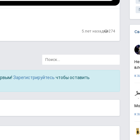
в
5 лет назад
274
Св
Не
вл
к 
ервым!
Зарегистрируйтесь
чтобы оставить
Мо
к 