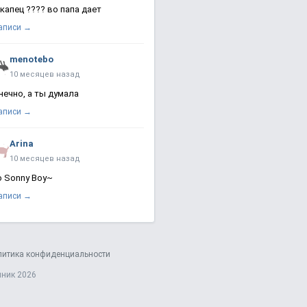
 капец ???? во папа дает
записи →
menotebo
10 месяцев назад
нечно, а ты думала
записи →
Arina
10 месяцев назад
о Sonny Boy~
записи →
литика конфиденциальности
яник 2026