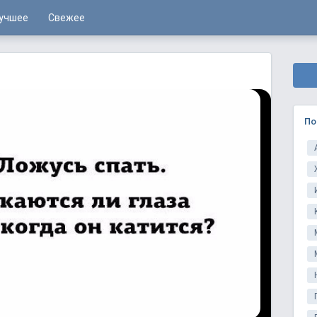
учшее
Свежее
По