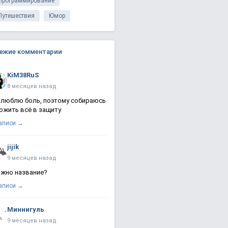
Программирование
Путешествия
Юмор
ежие комментарии
KiM38RuS
8 месяцев назад
 люблю боль, поэтому собираюсь
ожить всё в защиту
записи →
jijik
9 месяцев назад
жно название?
записи →
Миннигуль
9 месяцев назад