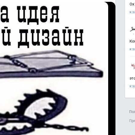
Ох
к 
Ко
к 
эт
к 
По
Пр