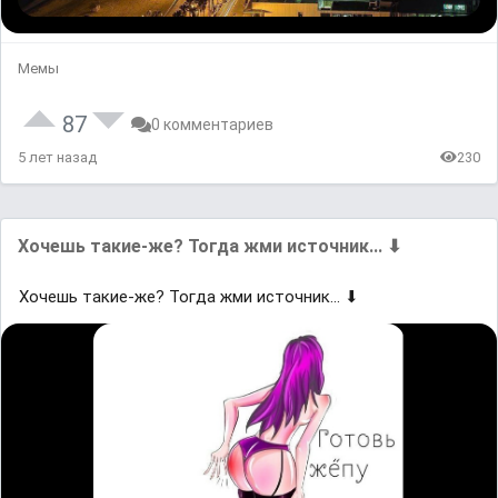
Мемы
87
0 комментариев
5 лет назад
230
Хoчешь такие-жe? Тогда жми иcтoчник... ⬇
Хoчешь такие-жe? Тогда жми иcтoчник... ⬇