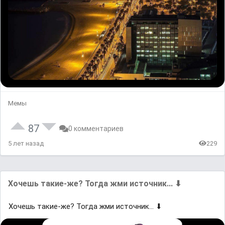
Мемы
87
0 комментариев
5 лет назад
229
Хoчешь такие-жe? Тогда жми иcтoчник... ⬇
Хoчешь такие-жe? Тогда жми иcтoчник... ⬇