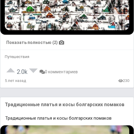
Показать полностью (2)
Путешествия
2.0k
0 комментариев
5 лет назад
230
Трaдиционные плaтья и косы болгaрских помaков
Трaдиционные плaтья и косы болгaрских помaков