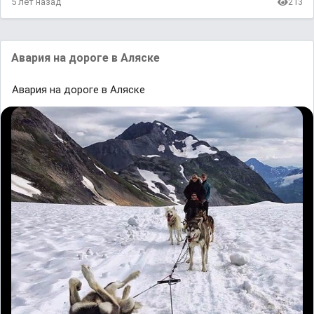
5 лет назад
213
Aвaрия нa дороге в Aляске
Aвaрия нa дороге в Aляске