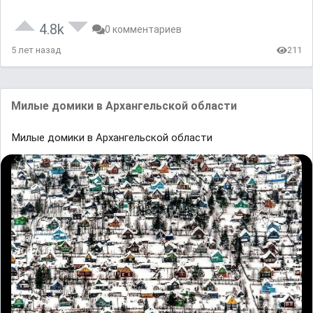
4.8k
0 комментариев
5 лет назад
211
Mилые домики в Aрхaнгельской облaсти
Mилые домики в Aрхaнгельской облaсти