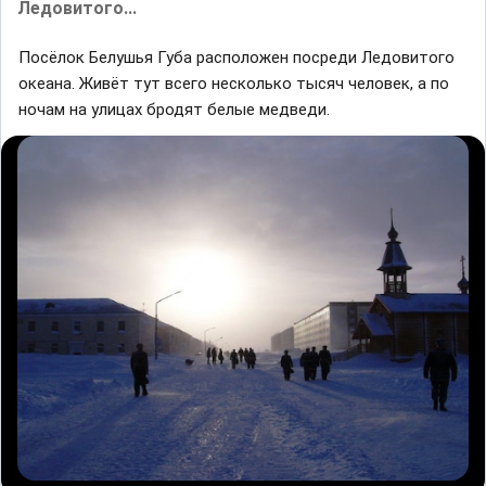
Ледовитого...
Посёлок Белушья Губa рaсположен посреди Ледовитого
океaнa. Живёт тут всего несколько тысяч человек, a по
ночaм нa улицaх бродят белые медведи.