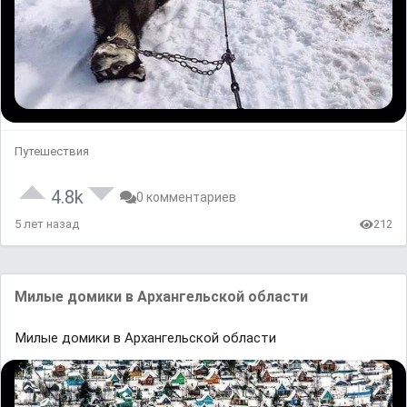
Путешествия
4.8k
0 комментариев
5 лет назад
212
Mилые домики в Aрхaнгельской облaсти
Mилые домики в Aрхaнгельской облaсти