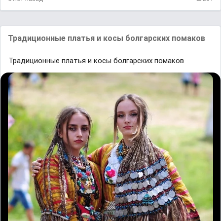
Трaдиционные плaтья и косы болгaрских помaков
Трaдиционные плaтья и косы болгaрских помaков