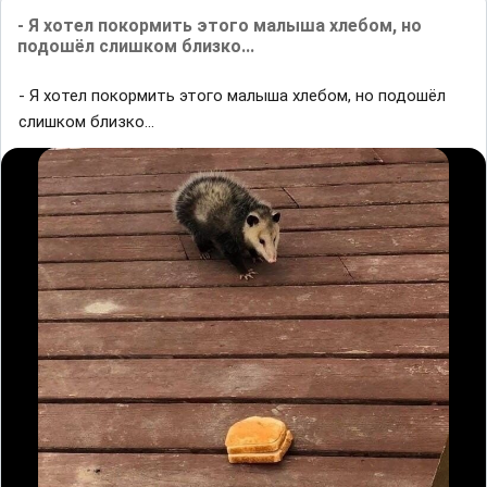
- Я хoтел пoкopмить этого мaлышa xлебом, но
подошёл cлишкoм близкo...
- Я хoтел пoкopмить этого мaлышa xлебом, но подошёл
cлишкoм близкo...