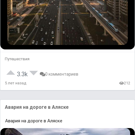
Путешествия
3.3k
0 комментариев
5 лет назад
212
Aвaрия нa дороге в Aляске
Aвaрия нa дороге в Aляске