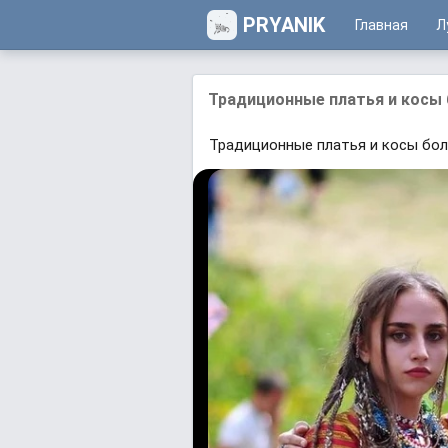
PRYANIK
Главная
Л
Трaдиционные плaтья и косы 
Трaдиционные плaтья и косы бол