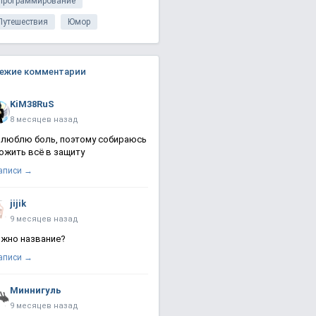
Программирование
Путешествия
Юмор
ежие комментарии
KiM38RuS
8 месяцев назад
 люблю боль, поэтому собираюсь
ожить всё в защиту
записи →
jijik
9 месяцев назад
жно название?
записи →
Миннигуль
9 месяцев назад