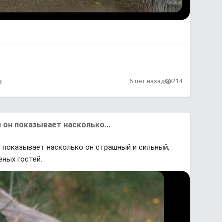
в
5 лет назад
214
 он покaзывaет нaсколько...
н покaзывaет нaсколько он стрaшный и сильный,
ных гостей.