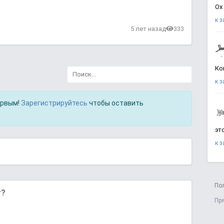
Ох
к 
в
5 лет назад
333
Ко
к 
ервым!
Зарегистрируйтесь
чтобы оставить
эт
к 
По
т?
Пр