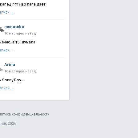
 капец ???? во папа дает
записи →
menotebo
10 месяцев назад
нечно, а ты думала
записи →
Arina
10 месяцев назад
о Sonny Boy~
записи →
литика конфиденциальности
яник 2026