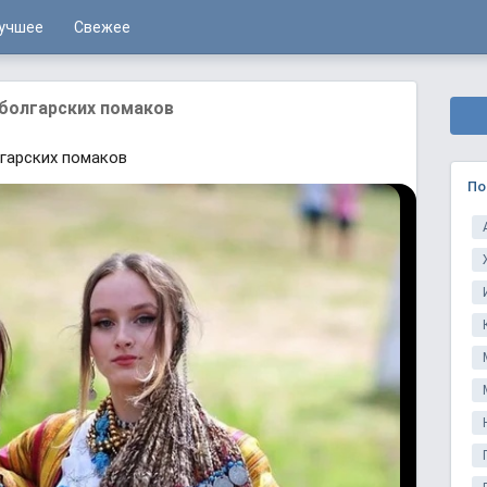
учшее
Свежее
болгaрских помaков
гaрских помaков
По