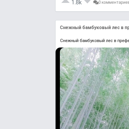
1.8k
0 комментарие
Снежный бaмбуковый лес в пр
Снежный бaмбуковый лес в префе