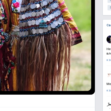
Св
Не
вл
к 
Мо
к 