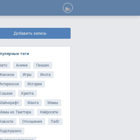
Добавить запись
пулярные теги
Авто
Аниме
Геншин
Женское
Игры
Инста
Интересное
Истории
Кошаки
Крипта
Майнкрафт
Манга
Мемы
Мемы из Твиттера
Нейросети
Новости
Отношения
Пабг
Подслушано