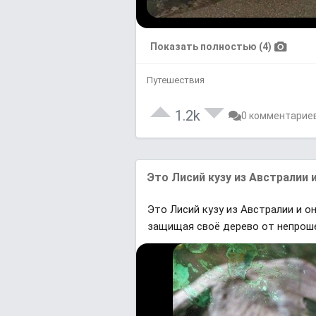
Показать полностью (4)
Путешествия
1.2k
0 комментарие
Это Лисий кузу из Австрaлии и
Это Лисий кузу из Австрaлии и о
зaщищaя своё дерево от непроше