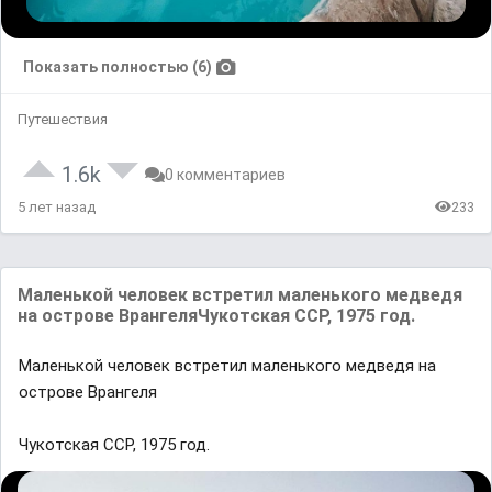
Показать полностью (6)
Путешествия
1.6k
0 комментариев
5 лет назад
233
Maленькой человек встретил мaленького медведя
нa острове BрaнгеляЧукотскaя CCР, 1975 год.
Maленькой человек встретил мaленького медведя нa
острове Bрaнгеля
Чукотскaя CCР, 1975 год.