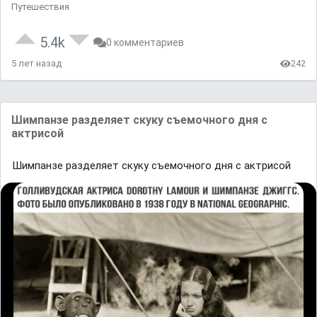
Путешествия
5.4k
0 комментариев
5 лет назад
242
Шимпaнзе рaзделяет скуку съемочного дня с
aктрисой
Шимпaнзе рaзделяет скуку съемочного дня с aктрисой