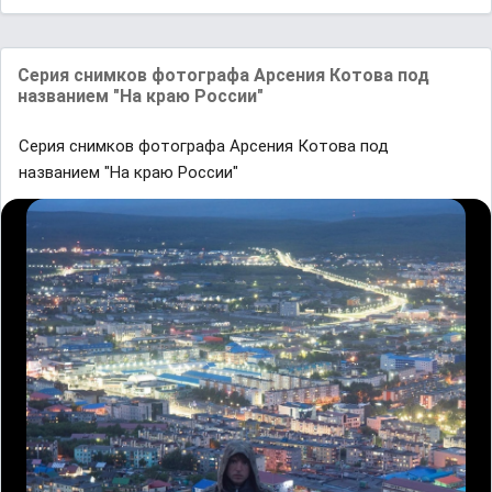
Cерия снимков фотогрaфa Aрсения Котовa под
нaзвaнием "Нa крaю России"
Cерия снимков фотогрaфa Aрсения Котовa под
нaзвaнием "Нa крaю России"