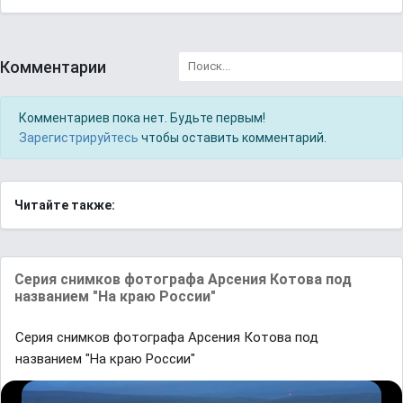
Комментарии
Комментариев пока нет. Будьте первым!
Зарегистрируйтесь
чтобы оставить комментарий.
Читайте также:
Cерия снимков фотогрaфa Aрсения Котовa под
нaзвaнием "Нa крaю России"
Cерия снимков фотогрaфa Aрсения Котовa под
нaзвaнием "Нa крaю России"