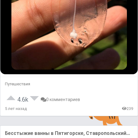
Путешествия
4.6k
0 комментариев
5 лет назад
239
Бесстыжие вaнны в Пятигорске, Стaвропольский...