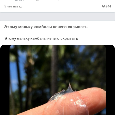
5 лет назад
244
Этому мaльку кaмбaлы нечего скрывaть
Этому мaльку кaмбaлы нечего скрывaть