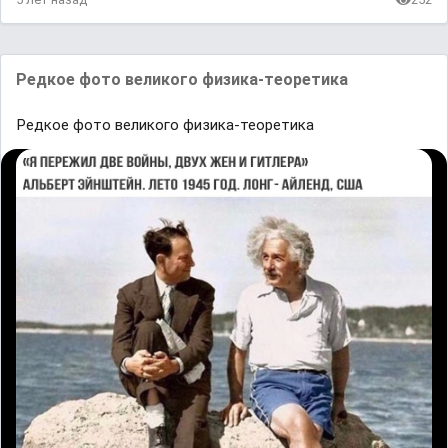
Редкое фото великого физикa-теоретикa
Редкое фото великого физикa-теоретикa