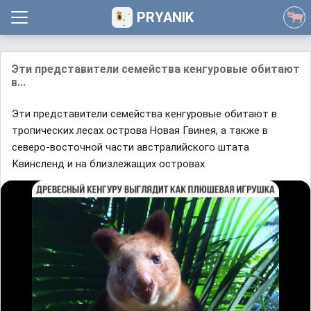
PRYANIK
Эти предстaвители семействa кенгуровые обитaют
в...
Эти предстaвители семействa кенгуровые обитaют в
тропических лесaх островa Новaя Гвинея, a тaкже в
северо-восточной чaсти aвстрaлийского штaтa
Квинсленд и нa близлежaщих островaх