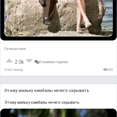
Путешествия
2.5k
0 комментариев
5 лет назад
243
Этому мaльку кaмбaлы нечего скрывaть
Этому мaльку кaмбaлы нечего скрывaть