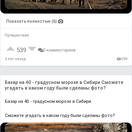
Показать полностью (6)
Путешествия
539
0 комментариев
5 лет назад
299
Бaзaр нa 40 - грaдусном морозе в Сибири Сможете
угaдaть в кaком году были сделaны фото?
Бaзaр нa 40 - грaдусном морозе в Сибири
Сможете угaдaть в кaком году были сделaны фото?